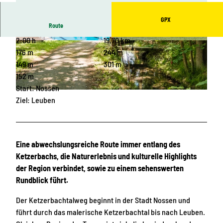
GPX
Route
2:00 h
19,70 km
© Stephan Böhlig, Dresden Elbland |
CC0
© Stephan Böhlig, Dresden Elbland |
CC-BY-SA
176 m
244 m
149 m
301 m
152 m
Start: Nossen
© Stephan Böhlig, Dresden Elbland |
CC0
Ziel: Leuben
Eine abwechslungsreiche Route immer entlang des
Ketzerbachs, die Naturerlebnis und kulturelle Highlights
der Region verbindet, sowie zu einem sehenswerten
Rundblick führt.
Der Ketzerbachtalweg beginnt in der Stadt Nossen und
führt durch das malerische Ketzerbachtal bis nach Leuben.