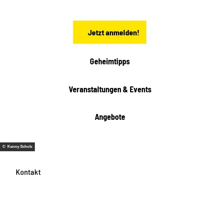
s
e
n
Jetzt anmelden!
Geheimtipps
Veranstaltungen & Events
Angebote
© Kenny Scholz
Kontakt