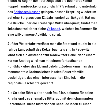
Gleich zu Beginn der Tour zeigt sich die beeindruckende
Pöppelmannbrücke, ursprünglich 1715 erbaut und unterhalb
des
Schlosses Nossen
gelegen, dessen Ursprung wiederum
auf eine Burg aus dem 12. Jahrhundert zurückgeht. Hat man
die Brücke über die Freiberger Mulde überquert, findet man
links das traditionsreiche
Volksbad
, welches im Sommer für
eine willkommene Abkühlung sorgt.
Auf der Weiterfahrt verlässt man die Stadt und taucht in die
ruhige Landschaft des Ketzerbachtals ein. In Radewitz
lohnt sich ein Abstecher zur Radewitzer Höhe. Nach einem
kurzen Anstieg wird man mit einem fantastischen
Rundblick über das Elbland belohnt. Zudem kann man das
monumentale Grabmal einer lokalen Bauernfamilie
besichtigen, das einen interessanten Einblick in die
regionale Geschichte gewährt.
Die Strecke führt weiter nach Raußlitz, bekannt für seine
Kirche und das ehemalige Rittergut mit dem charmanten
Herrenhaus. Diese historischen Gebäude laden zu einer