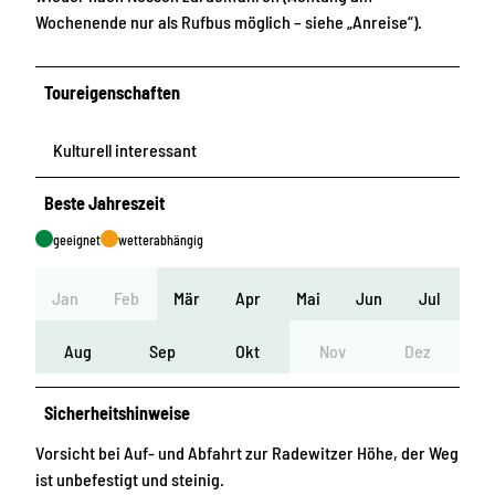
Wochenende nur als Rufbus möglich – siehe „Anreise“).
Toureigenschaften
Kulturell interessant
Beste Jahreszeit
geeignet
wetterabhängig
Jan
Feb
Mär
Apr
Mai
Jun
Jul
Aug
Sep
Okt
Nov
Dez
Sicherheitshinweise
Vorsicht bei Auf- und Abfahrt zur Radewitzer Höhe, der Weg
ist unbefestigt und steinig.