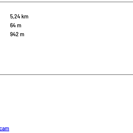
5,24 km
64 m
942 m
bcam