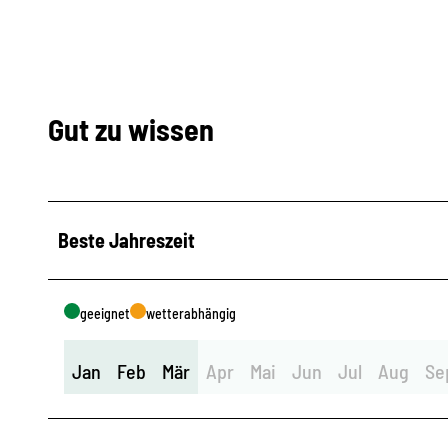
Gut zu wissen
Beste Jahreszeit
geeignet
wetterabhängig
Jan
Feb
Mär
Apr
Mai
Jun
Jul
Aug
Se