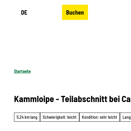
Z
DE
Buchen
u
Merkzettel
Suche
Menü
m
I
n
h
a
l
Startseite
t
Kammloipe - Teilabschnitt bei Ca
5,24 km lang
Schwierigkeit: leicht
Kondition: sehr leicht
Lang