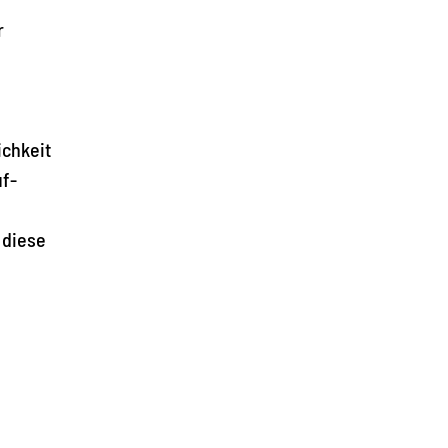
r
ichkeit
uf-
 diese