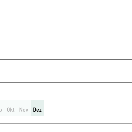
p
Okt
Nov
Dez