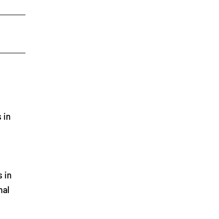
 in
 in
hal