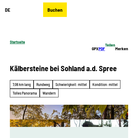
Z
DE
Buchen
u
Merkzettel
Suche
Menü
m
I
n
h
Startseite
Teilen
a
GPX
PDF
Merken
l
t
Kälbersteine bei Sohland a.d. Spree
7,06 km lang
Rundweg
Schwierigkeit: mittel
Kondition: mittel
Tolles Panorama
Wandern