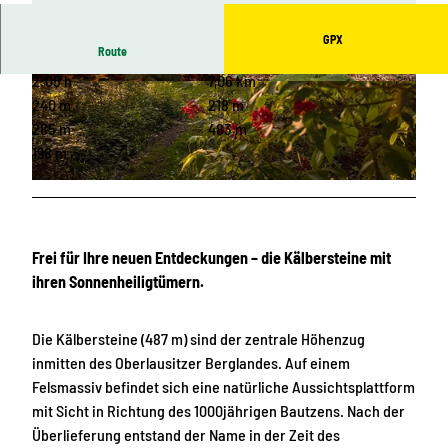
GPX
Route
2:05 h
7,06 km
© Heiko Harig, Touristinformation Sohland a.d.
© Ralf Herold, Touristinformation Sohland a.d.
Spree |
CC-BY-SA
Spree |
CC-BY-SA
240 m
218 m
285 m
483 m
198 m
© Maria Petroschke
Frei für Ihre neuen Entdeckungen – die Kälbersteine mit
ihren Sonnenheiligtümern.
Die Kälbersteine (487 m) sind der zentrale Höhenzug
inmitten des Oberlausitzer Berglandes. Auf einem
Felsmassiv befindet sich eine natürliche Aussichtsplattform
mit Sicht in Richtung des 1000jährigen Bautzens. Nach der
Überlieferung entstand der Name in der Zeit des