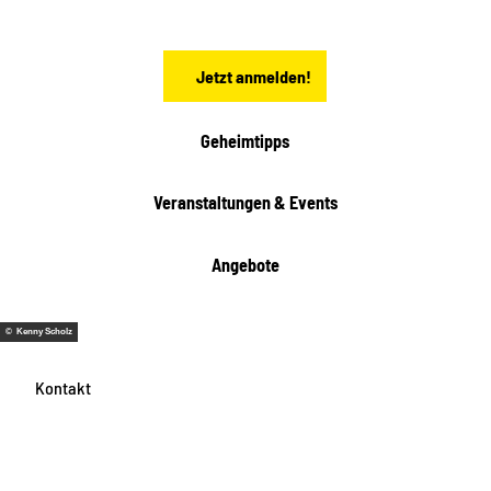
s
e
n
Jetzt anmelden!
Geheimtipps
Veranstaltungen & Events
Angebote
© Kenny Scholz
Kontakt