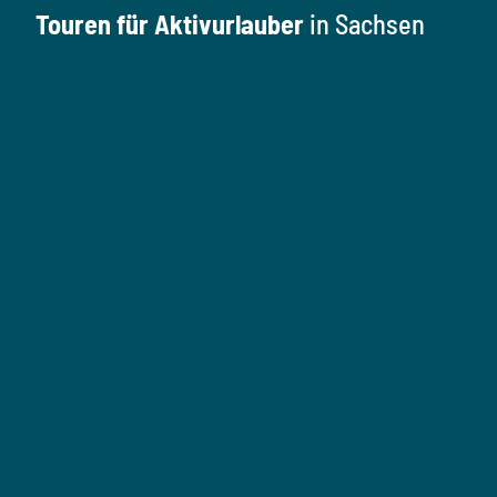
Touren für Aktivurlauber
in Sachsen
W
a
n
W