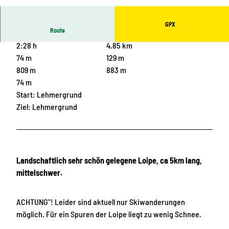
© Gemeinde Breitenbrunn Erzgebirge
GPX
Route
2:28 h
4,85 km
74 m
129 m
809 m
883 m
74 m
Start: Lehmergrund
Ziel: Lehmergrund
Landschaftlich sehr schön gelegene Loipe, ca 5km lang,
mittelschwer.
ACHTUNG"! Leider sind aktuell nur Skiwanderungen
möglich. Für ein Spuren der Loipe liegt zu wenig Schnee.