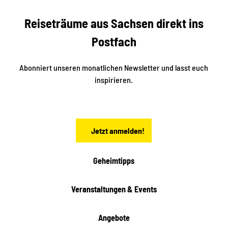
e
b
c
Reiseträume aus Sachsen direkt ins
k
i
e
k
Postfach
n
e
i
n
n
S
Abonniert unseren monatlichen Newsletter und lasst euch
a
inspirieren.
c
h
s
e
n
Jetzt anmelden!
Geheimtipps
Veranstaltungen & Events
Angebote