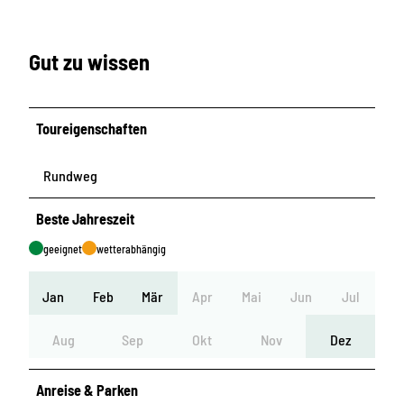
Gut zu wissen
Toureigenschaften
Rundweg
Beste Jahreszeit
geeignet
wetterabhängig
Jan
Feb
Mär
Apr
Mai
Jun
Jul
Aug
Sep
Okt
Nov
Dez
Anreise & Parken