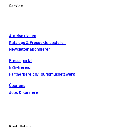
o
g
b
r
d
Service
o
r
e
e
i
k
a
s
n
m
t
Anreise planen
Kataloge & Prospekte bestellen
Newsletter abonnieren
Presseportal
B2B-Bereich
Partnerbereich/Tourismusnetzwerk
Über uns
Jobs & Karriere
Rechtliches