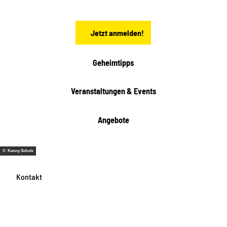
s
e
n
Jetzt anmelden!
Geheimtipps
Veranstaltungen & Events
Angebote
© Kenny Scholz
Kontakt