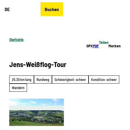
Z
DE
Buchen
u
Merkzettel
Suche
Menü
m
I
n
h
Startseite
Teilen
a
GPX
PDF
Merken
l
t
Jens-Weißflog-Tour
25,30 km lang
Rundweg
Schwierigkeit: schwer
Kondition: schwer
Wandern
© Erlebnisheimat Erzgebirge