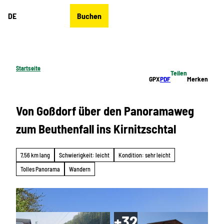
Z
DE
Buchen
u
Merkzettel
Suche
Menü
m
I
n
h
Startseite
Teilen
a
GPX
PDF
Merken
l
t
Von Goßdorf über den Panoramaweg
zum Beuthenfall ins Kirnitzschtal
7,56 km lang
Schwierigkeit: leicht
Kondition: sehr leicht
Tolles Panorama
Wandern