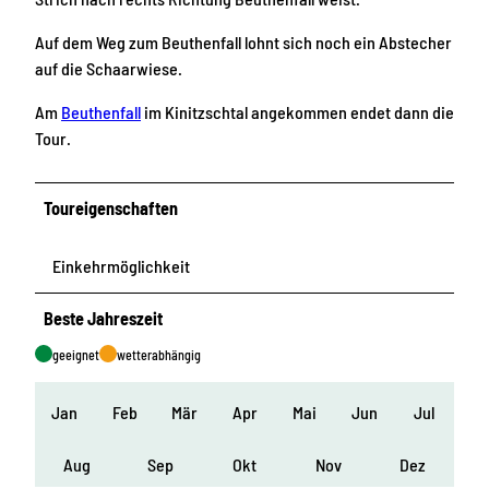
Auf dem Weg zum Beuthenfall lohnt sich noch ein Abstecher
auf die Schaarwiese.
Am
Beuthenfall
im Kinitzschtal angekommen endet dann die
Tour.
Toureigenschaften
Einkehrmöglichkeit
Beste Jahreszeit
geeignet
wetterabhängig
Jan
Feb
Mär
Apr
Mai
Jun
Jul
Aug
Sep
Okt
Nov
Dez