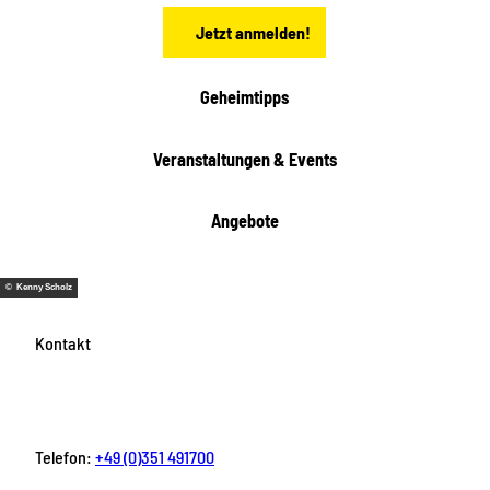
n
Jetzt anmelden!
Geheimtipps
Veranstaltungen & Events
Angebote
© Kenny Scholz
Kontakt
Telefon:
+49 (0)351 491700