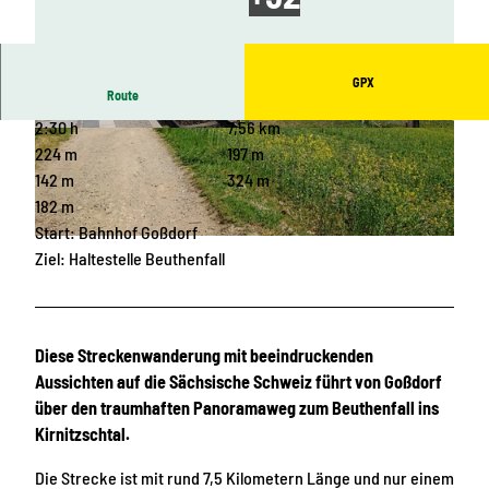
GPX
Route
2:30 h
7,56 km
© ELBSANDSTEINGUIDES Sächsische Schwei
© ELBSANDSTEINGUIDES Sächsische Schwei
z, Tourismusverband Sächsische Schweiz
z, Tourismusverband Sächsische Schweiz
224 m
197 m
142 m
324 m
182 m
Start: Bahnhof Goßdorf
© ELBSANDSTEINGUIDES Sächsische Schweiz, Tourismusverband Sächsische Schweiz
Ziel: Haltestelle Beuthenfall
Diese Streckenwanderung mit beeindruckenden
Aussichten auf die Sächsische Schweiz führt von Goßdorf
über den traumhaften Panoramaweg zum Beuthenfall ins
Kirnitzschtal.
Die Strecke ist mit rund 7,5 Kilometern Länge und nur einem