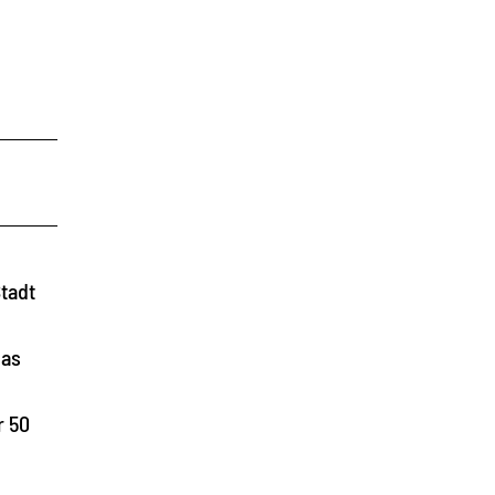
tadt
das
r 50