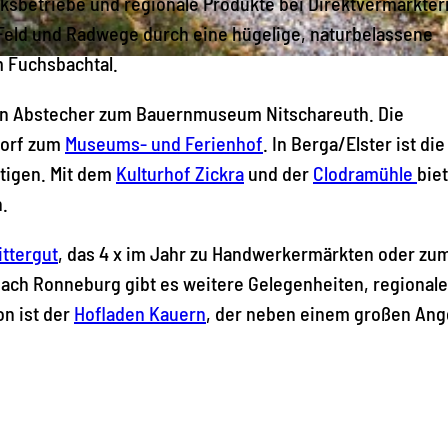
rksbetriebe und regionale Produkte bei Direktvermarkter
Feld und Radwege durch eine hügelige, naturbelassene
m Fuchsbachtal.
 ein Abstecher zum Bauernmuseum Nitschareuth. Die
dorf zum
Museums- und Ferienhof
. In Berga/Elster ist die
tigen. Mit dem
Kulturhof Zickra
und der
Clodramühle
bie
.
ittergut
, das 4 x im Jahr zu Handwerkermärkten oder zu
nach Ronneburg gibt es weitere Gelegenheiten, regionale
n ist der
Hofladen Kauern
, der neben einem großen Ang