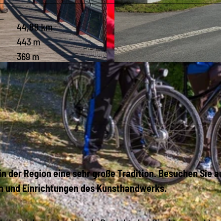
44,88 km
443 m
369 m
© Archiv TVV, J. Bärthel |
CC-BY-SA
 der Region eine sehr große Tradition. Besuchen Sie a
en und Einrichtungen des Kunsthandwerks.