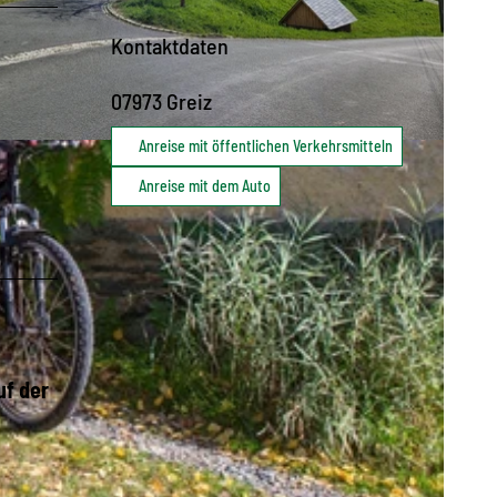
Kontaktdaten
07973
Greiz
Anreise mit öffentlichen Verkehrsmitteln
Anreise mit dem Auto
uf der