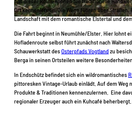
Auf dieser Route können Sie traditionelle Handwe
Ort kennenlernen. Die Wege führen über Straßen, 
Landschaft mit dem romantische Elstertal und de
© Archiv TVV / Christoph Beer |
CC-BY-SA
Die Fahrt beginnt in Neumühle/Elster. Hier lohnt
Hofladenroute selbst führt zunächst nach Walters
Schauwerkstatt des
Osterpfads Vogtland
zu besich
Berga in seinen Ortsteilen weitere Besonderheiten
In Endschütz befindet sich ein wildromantisches
R
pittoresken Vintage-Urlaub einlädt. Auf dem Weg 
Produkte & Traditionen kennenzulernen. Eine davo
regionaler Erzeuger auch ein Kuhcafé beherbergt.