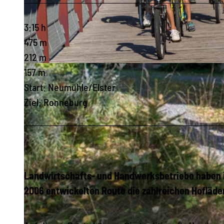
3:15 h
475 m
212 m
© Archiv TVV / Christoph Beer |
CC-BY-SA
157 m
Start: Neumühle/Elster
Ziel: Ronneburg
Landwirtschafts- und Handwerksbetriebe haben in
2006 entwickelten Route die zahlreichen Hofläd