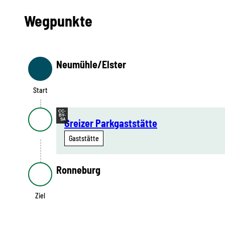
Wegpunkte
Neumühle/Elster
Start
Start
CC-
BY-
SA
Greizer Parkgaststätte
Gaststätte
Ronneburg
Ziel
Ziel