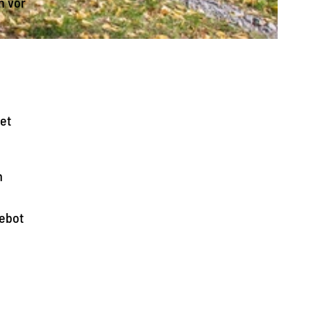
n vor
tet
m
ebot