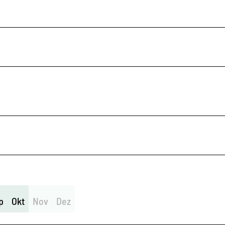
p
Okt
Nov
Dez