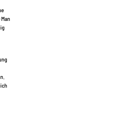
ne
) Man
ig
rung
n.
ich