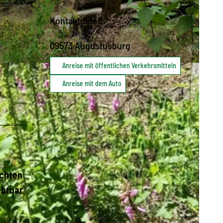
Kontaktdaten
09573
Augustusburg
Anreise mit öffentlichen Verkehrsmitteln
Anreise mit dem Auto
achten
ebruar