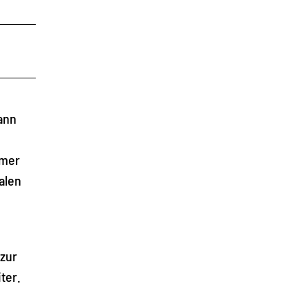
ann
mmer
alen
 zur
ter.