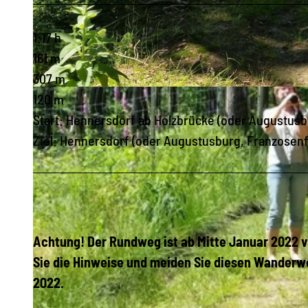
1:17 h
161 m
307 m
© Sabine May, Stadt Augustusburg
120 m
Start: Hennersdorf ab Holzbrücke (oder Augustusb
Ziel: Hennersdorf (oder Augustusburg, Franzosenf
Achtung! Der Rundweg ist ab Mitte Januar 2022 
Sie die Hinweise und meiden Sie diesen Wanderwe
2022.