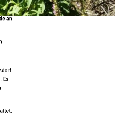
nde an
n
sdorf
. Es
n
attet.