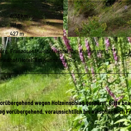
4,33 km
161 m
427 m
© Sabine May, Stadt Augustusburg |
CC-BY
urg, Franzosenfriedhof/Hotel "Am Kunnerstein" **)
riedhof/Hotel "Am Kunnerstein")
vorübergehend wegen Holzeinschlag gesperrt. Bitte be
g vorübergehend, voraussichtlich bis einschließlich F