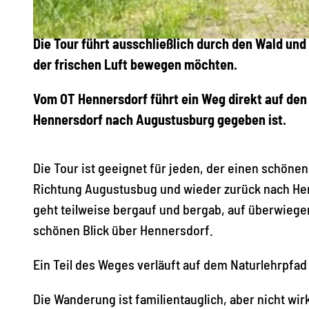
Die Tour führt ausschließlich durch den Wald und 
© Sabine May, Stadt Augustusburg
der frischen Luft bewegen möchten.
Vom OT Hennersdorf führt ein Weg direkt auf de
Hennersdorf nach Augustusburg gegeben ist.
Die Tour ist geeignet für jeden, der einen schön
Richtung Augustusbug und wieder zurück nach Henn
geht teilweise bergauf und bergab, auf überwie
schönen Blick über Hennersdorf.
Ein Teil des Weges verläuft auf dem Naturlehrpfad
Die Wanderung ist familientauglich, aber nicht wir