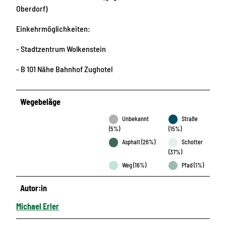
Oberdorf)
Einkehrmöglichkeiten:
- Stadtzentrum Wolkenstein
- B 101 Nähe Bahnhof Zughotel
Wegebeläge
Unbekannt
Straße
(5%)
(15%)
Asphalt (26%)
Schotter
(37%)
Weg (16%)
Pfad (1%)
Autor:in
Michael Erler