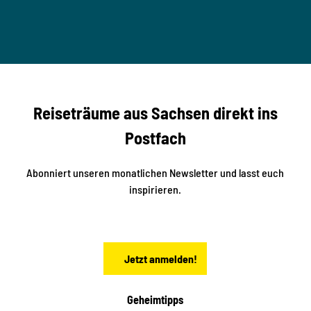
T
n
B
t
-
© Ma
a
S
rko U
nger
t
studi
i
o2me
r
dia
n
e
b
c
Reiseträume aus Sachsen direkt ins
k
i
e
k
Postfach
n
e
i
n
n
S
Abonniert unseren monatlichen Newsletter und lasst euch
a
inspirieren.
c
h
s
e
n
Jetzt anmelden!
Geheimtipps