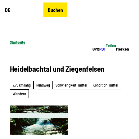
Z
DE
Buchen
u
Merkzettel
Suche
Menü
m
I
n
h
Startseite
Teilen
a
GPX
PDF
Merken
l
t
Heidelbachtal und Ziegenfelsen
7,75 km lang
Rundweg
Schwierigkeit: mittel
Kondition: mittel
Wandern
© Michael Erler, Erlebnisheimat Erzgebirge