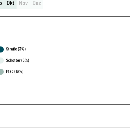
p
Okt
Nov
Dez
Straße (3%)
Schotter (5%)
Pfad (16%)