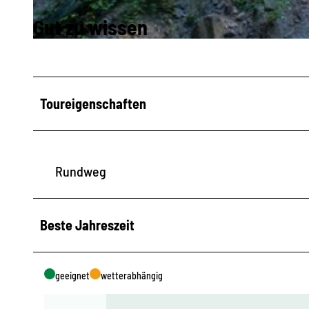
Gut zu wissen
© Geopark Sachsens Mitte, Robert Michael |
CC-BY-ND
Toureigenschaften
Rundweg
Beste Jahreszeit
geeignet
wetterabhängig