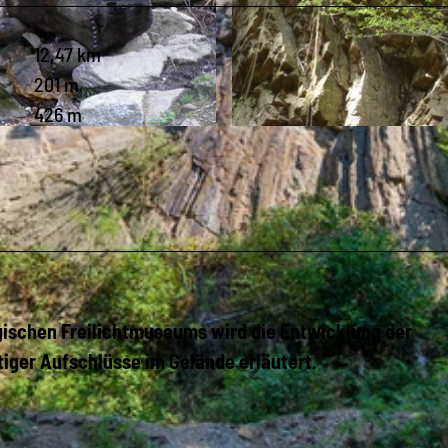
12,47 km
201 m
426 m
© Geopark Sachsens Mitte, Rolf Mögel
ischen Freilichtmuseums wird die Entwicklung der
iger Aufschlüsse im Gelände erläutert.