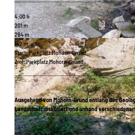
4:00 h
201 m
284 m
© Alexander Jäkel, Andre Kaiser |
CC-BY-ND
142 m
Start: Parkplatz Mohorn-Grund
Ziel: Parkplatz Mohorn-Grund
Ausgehend von Mohorn-Grund entlang des Geolog
Landschaft diskutiert und anhand verschiedenart