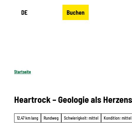
Z
DE
Buchen
u
Merkzettel
Suche
Menü
m
I
n
h
a
l
Startseite
t
Heartrock – Geologie als Herzen
12,47 km lang
Rundweg
Schwierigkeit: mittel
Kondition: mittel