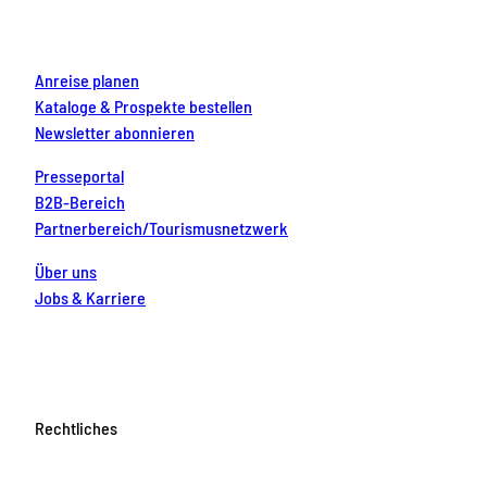
k
a
s
n
m
t
Anreise planen
Kataloge & Prospekte bestellen
Newsletter abonnieren
Presseportal
B2B-Bereich
Partnerbereich/Tourismusnetzwerk
Über uns
Jobs & Karriere
Rechtliches