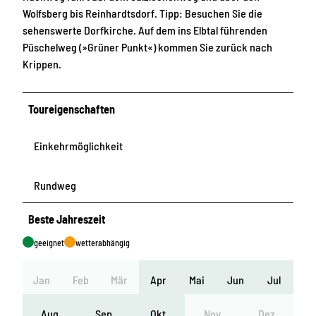
Wolfsberg bis Reinhardtsdorf. Tipp: Besuchen Sie die
sehenswerte Dorfkirche. Auf dem ins Elbtal führenden
Püschelweg (»Grüner Punkt«) kommen Sie zurück nach
Krippen.
Toureigenschaften
Einkehrmöglichkeit
Rundweg
Beste Jahreszeit
geeignet
wetterabhängig
Jan
Feb
Mär
Apr
Mai
Jun
Jul
Aug
Sep
Okt
Nov
Dez