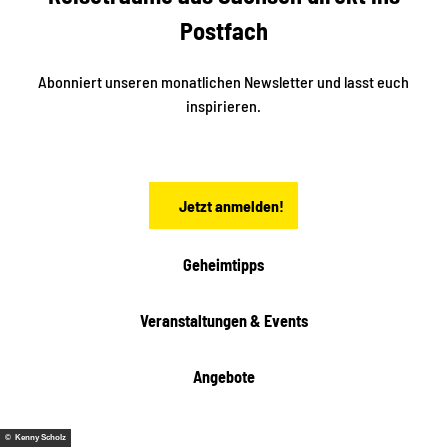
e
k
Postfach
n
e
i
n
n
S
Abonniert unseren monatlichen Newsletter und lasst euch
a
inspirieren.
c
h
s
e
n
Jetzt anmelden!
Geheimtipps
Veranstaltungen & Events
Angebote
© Kenny Scholz