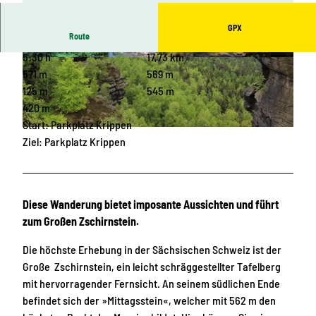
GPX
Route
5:30 h
17,73 km
© Yvonne Brückner, Tourismusverband Sächsis
© Yvonne Brückner, Tourismusverband Sächsis
che Schweiz
che Schweiz
571 m
569 m
125 m
545 m
420 m
Start: Parkplatz Krippen
© Yvonne Brückner, Tourismusverband Sächsische Schweiz
Ziel: Parkplatz Krippen
Diese Wanderung bietet imposante Aussichten und führt
zum Großen Zschirnstein.
Die höchste Erhebung in der Sächsischen Schweiz ist der
Große Zschirnstein, ein leicht schräggestellter Tafelberg
mit hervorragender Fernsicht. An seinem südlichen Ende
befindet sich der »Mittagsstein«, welcher mit 562 m den