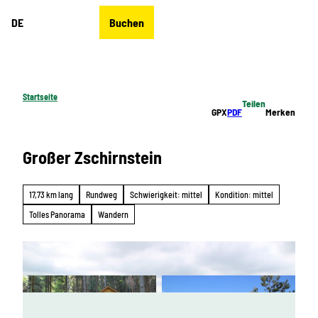
Z
DE
Buchen
u
Merkzettel
Suche
Menü
m
I
n
h
Startseite
Teilen
a
GPX
PDF
Merken
l
t
Großer Zschirnstein
17,73 km lang
Rundweg
Schwierigkeit: mittel
Kondition: mittel
Tolles Panorama
Wandern