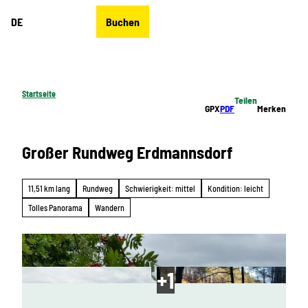
Z
DE
Buchen
u
Merkzettel
Suche
Menü
m
I
n
h
Startseite
Teilen
a
GPX
PDF
Merken
l
t
Großer Rundweg Erdmannsdorf
11,51 km lang
Rundweg
Schwierigkeit: mittel
Kondition: leicht
Tolles Panorama
Wandern