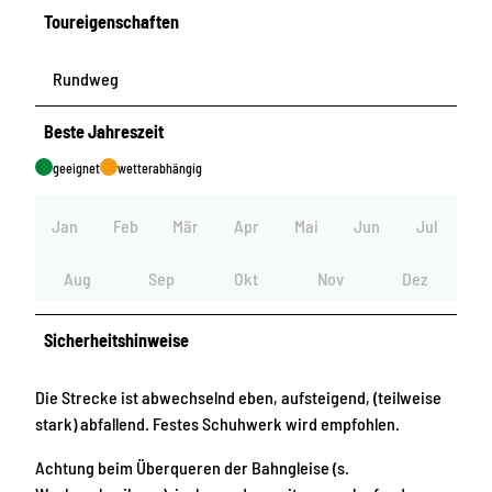
Toureigenschaften
Rundweg
Beste Jahreszeit
geeignet
wetterabhängig
Jan
Feb
Mär
Apr
Mai
Jun
Jul
Aug
Sep
Okt
Nov
Dez
Sicherheitshinweise
Die Strecke ist abwechselnd eben, aufsteigend, (teilweise
stark) abfallend. Festes Schuhwerk wird empfohlen.
Achtung beim Überqueren der Bahngleise (s.