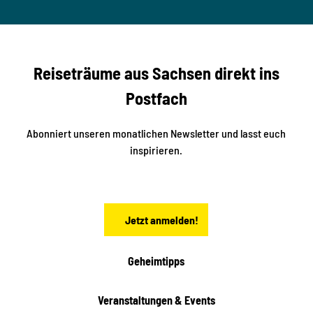
© Ma
a
S
rko U
nger
t
studi
i
o2me
r
dia
n
e
b
c
Reiseträume aus Sachsen direkt ins
k
i
e
k
Postfach
n
e
i
n
n
S
Abonniert unseren monatlichen Newsletter und lasst euch
a
inspirieren.
c
h
s
e
n
Jetzt anmelden!
Geheimtipps
Veranstaltungen & Events