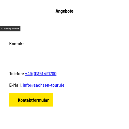
Angebote
© Kenny Scholz
Kontakt
Telefon:
+49 (0)351 491700
E-Mail:
info@sachsen-tour.de
Kontaktformular
F
I
Y
P
L
a
n
o
i
i
c
s
u
n
n