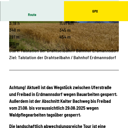
GPX
Route
3:18 h
11,51 km
© Doreen Fiebig
© Doreen Fiebig
348 m
345 m
281 m
454 m
173 m
Start: Talstation der Drahtseilbahn / Bahnhof Erdmannsdorf
© Doreen Fiebig
Ziel: Talstation der Drahtseilbahn / Bahnhof Erdmannsdorf
Achtung! Aktuell ist das Wegstück zwischen Uferstraße
und Freibad in Erdmannsdorf wegen Bauarbeiten gesperrt.
Außerdem ist der Abschnitt Kalter Bachweg bis Freibad
vom 21.08. bis voraussichtlich 29.08.2025 wegen
Waldpflegearbeiten tagsüber gesperrt.
Die landschaftlich abwechslungsreiche Tour ist eine