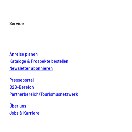
e
t
T
t
k
b
a
u
e
e
o
g
b
r
d
Service
o
r
e
e
i
k
a
s
n
m
t
Anreise planen
Kataloge & Prospekte bestellen
Newsletter abonnieren
Presseportal
B2B-Bereich
Partnerbereich/Tourismusnetzwerk
Über uns
Jobs & Karriere