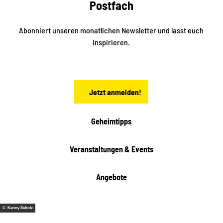
Postfach
n
e
i
n
n
S
Abonniert unseren monatlichen Newsletter und lasst euch
a
inspirieren.
c
h
s
e
n
Jetzt anmelden!
Geheimtipps
Veranstaltungen & Events
Angebote
© Kenny Scholz