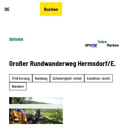
Z
DE
Buchen
u
Merkzettel
Suche
Menü
m
I
n
h
Startseite
Teilen
a
GPX
PDF
Merken
l
t
Großer Rundwanderweg Hermsdorf/E.
17,49 km lang
Rundweg
Schwierigkeit: mittel
Kondition: leicht
Wandern
© Erlebnisheimat Erzgebirge