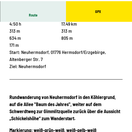
GPX
Route
4:50 h
17,49 km
313 m
313 m
634 m
805 m
171 m
Start: Neuhermsdorf, 01776 Hermsdorf/Erzgebirge,
Altenberger Str. 7
Ziel: Neuhermsdorf
Rundwanderung von Neuhermsdorf in den Köhlergrund,
auf die Allee "Baum des Jahres", weiter auf dem
Schwerdtweg zur Gimmlitzquelle zurück über die Aussicht
„Schickelshöhe“ zum Wanderstart.
Markierung: weiß-grün-weiß, weiß-gelb-weiß