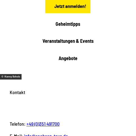
n
Jetzt anmelden!
Geheimtipps
Veranstaltungen & Events
Angebote
© Kenny Scholz
Kontakt
Telefon:
+49 (0)351 491700
E-Mail:
info@sachsen-tour.de