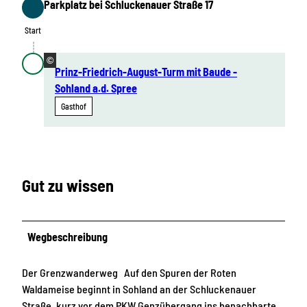
Parkplatz bei Schluckenauer Straße 17
Start
Start
©
Prinz-Friedrich-August-Turm mit Baude -
Sohland a.d. Spree
Gasthof
Gut zu wissen
Wegbeschreibung
Der Grenzwanderweg Auf den Spuren der Roten
Waldameise beginnt in Sohland an der Schluckenauer
Straße, kurz vor dem PKW Genzübergang ins benachbarte