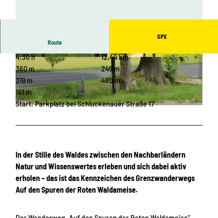
GPX
Route
4:30 h
12,44 km
© Jana Häntschel, Touristinformation Sohland
© Mike Schöffmann, Touristinformation Sohlan
a.d. Spree |
CC-BY-SA
d a.d. Spree |
CC-BY-SA
360 m
249 m
319 m
480 m
161 m
Start: Parkplatz bei Schluckenauer Straße 17
© Jana Häntschel, Touristinformation Sohland a.d. Spree |
CC-BY-SA
In der Stille des Waldes zwischen den Nachbarländern
Natur und Wissenswertes erleben und sich dabei aktiv
erholen – das ist das Kennzeichen des Grenzwanderwegs
Auf den Spuren der Roten Waldameise.
Der Wanderweg „Auf den Spuren der Roten Waldameise“