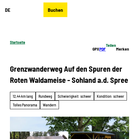
Z
DE
Buchen
u
Merkzettel
Suche
Menü
m
I
n
h
Startseite
Teilen
a
GPX
PDF
Merken
l
t
Grenzwanderweg Auf den Spuren der
Roten Waldameise - Sohland a.d. Spree
12,44 km lang
Rundweg
Schwierigkeit: schwer
Kondition: schwer
Tolles Panorama
Wandern