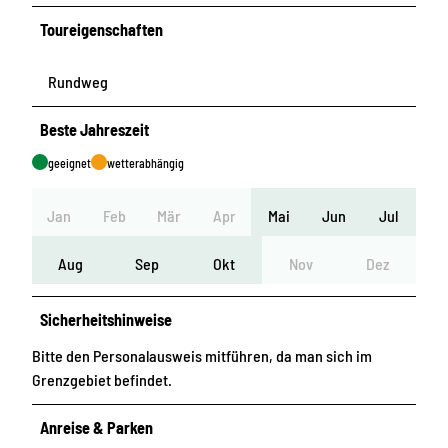
Toureigenschaften
Rundweg
Beste Jahreszeit
geeignet
wetterabhängig
Jan
Feb
Mär
Apr
Mai
Jun
Jul
Aug
Sep
Okt
Nov
Dez
Sicherheitshinweise
Bitte den Personalausweis mitführen, da man sich im
Grenzgebiet befindet.
Anreise & Parken