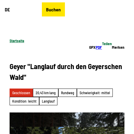
Z
DE
Buchen
u
Merkzettel
Suche
Menü
m
I
n
h
Startseite
Teilen
a
GPX
PDF
Merken
l
t
Geyer "Langlauf durch den Geyerschen
Wald"
Geschlossen
20,43 km lang
Rundweg
Schwierigkeit: mittel
Kondition: leicht
Langlauf