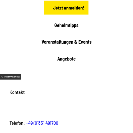
n
Jetzt anmelden!
Geheimtipps
Veranstaltungen & Events
Angebote
© Kenny Scholz
Kontakt
Telefon:
+49 (0)351 491700