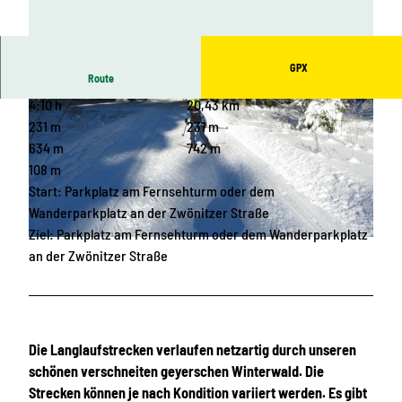
GPX
Route
4:10 h
20,43 km
231 m
231 m
634 m
742 m
108 m
Start: Parkplatz am Fernsehturm oder dem
© Michael Erler, Touristinformation Geyer
Wanderparkplatz an der Zwönitzer Straße
Ziel: Parkplatz am Fernsehturm oder dem Wanderparkplatz
© Stadt Geyer |
CC-BY-ND
an der Zwönitzer Straße
Die Langlaufstrecken verlaufen netzartig durch unseren
schönen verschneiten geyerschen Winterwald. Die
Strecken können je nach Kondition variiert werden. Es gibt