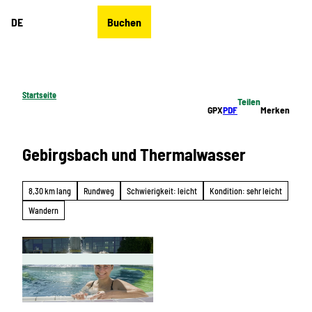
Z
DE
Buchen
u
Merkzettel
Suche
Menü
m
I
n
h
Startseite
Teilen
a
GPX
PDF
Merken
l
t
Gebirgsbach und Thermalwasser
8,30 km lang
Rundweg
Schwierigkeit: leicht
Kondition: sehr leicht
Wandern
© Erlebnisheimat Erzgebirge, FRANK HOEHLE