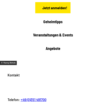
n
Jetzt anmelden!
Geheimtipps
Veranstaltungen & Events
Angebote
© Kenny Scholz
Kontakt
Telefon:
+49 (0)351 491700