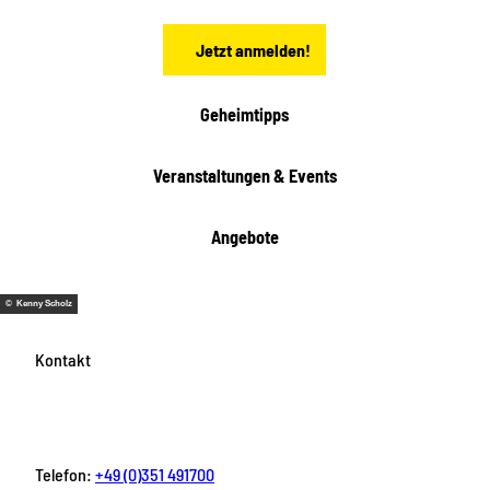
e
n
Jetzt anmelden!
Geheimtipps
Veranstaltungen & Events
Angebote
© Kenny Scholz
Kontakt
Telefon:
+49 (0)351 491700