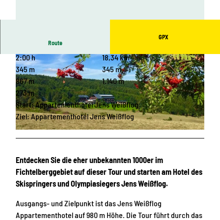
GPX
Route
2:00 h
18,34 km
345 m
345 m
867 m
1.140 m
273 m
Start: Appartementhotel Jens Weißflog
© Erlebnisheimat Erzgebirge
Ziel: Appartementhotel Jens Weißflog
© Jens Weißflog Hotel & Restaurant
Entdecken Sie die eher unbekannten 1000er im
Fichtelberggebiet auf dieser Tour und starten am Hotel des
Skispringers und Olympiasiegers Jens Weißflog.
Ausgangs- und Zielpunkt ist das Jens Weißflog
Appartementhotel auf 980 m Höhe. Die Tour führt durch das