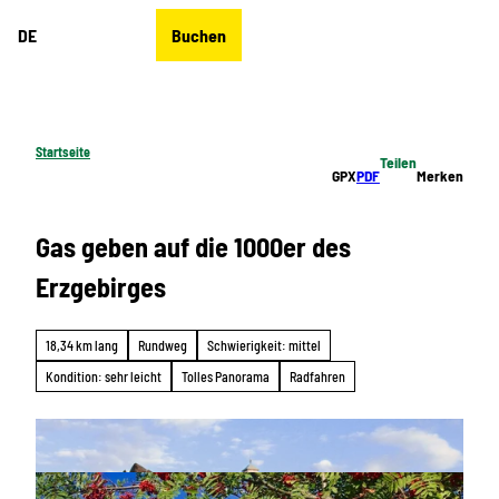
Z
DE
Buchen
u
Merkzettel
Suche
Menü
m
I
n
h
Startseite
Teilen
a
GPX
PDF
Merken
l
t
Gas geben auf die 1000er des
Erzgebirges
18,34 km lang
Rundweg
Schwierigkeit: mittel
Kondition: sehr leicht
Tolles Panorama
Radfahren