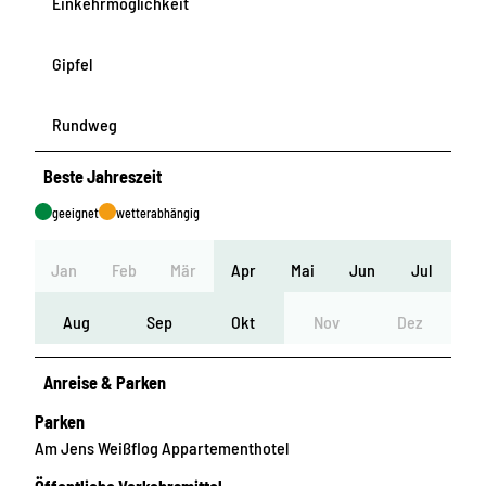
Einkehrmöglichkeit
Gipfel
Rundweg
Beste Jahreszeit
geeignet
wetterabhängig
Jan
Feb
Mär
Apr
Mai
Jun
Jul
Aug
Sep
Okt
Nov
Dez
Anreise & Parken
Parken
Am Jens Weißflog Appartementhotel