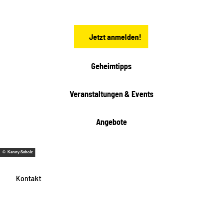
h
s
e
n
Jetzt anmelden!
Geheimtipps
Veranstaltungen & Events
Angebote
© Kenny Scholz
Kontakt