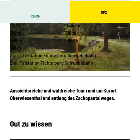
GPX
Route
1:32 h
11,85 km
310 m
310 m
868 m
1.058 m
190 m
Start: Talstation Fichtelberg Schwebebahn
© Ute Florl, Gästeinformation Kurort Oberwiesenthal
Ziel: Talstation Fichtelberg Schwebebahn
© Michael Erler, Gästeinformation Kurort Oberwiesenthal
Aussichtsreiche und waldreiche Tour rund um Kurort
Oberwiesenthal und entlang des Zschopautalweges.
Gut zu wissen