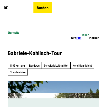
Z
DE
Buchen
u
Merkzettel
Suche
Menü
m
I
n
h
Startseite
Teilen
a
GPX
PDF
Merken
l
t
Gabriele-Kohlisch-Tour
11,85 km lang
Rundweg
Schwierigkeit: mittel
Kondition: leicht
Mountainbike