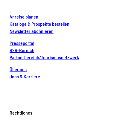
m
t
Anreise planen
Kataloge & Prospekte bestellen
Newsletter abonnieren
Presseportal
B2B-Bereich
Partnerbereich/Tourismusnetzwerk
Über uns
Jobs & Karriere
Rechtliches