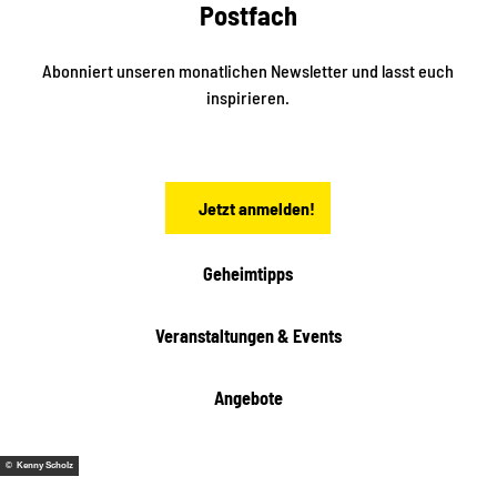
k
Postfach
n
e
i
n
n
S
Abonniert unseren monatlichen Newsletter und lasst euch
a
inspirieren.
c
h
s
e
n
Jetzt anmelden!
Geheimtipps
Veranstaltungen & Events
Angebote
© Kenny Scholz