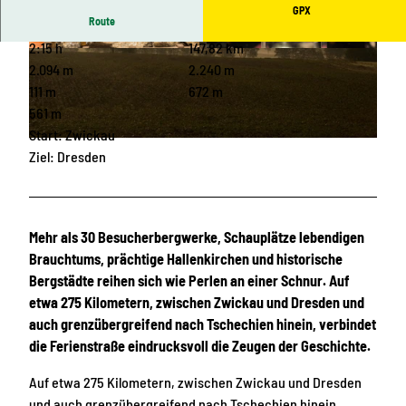
GPX
Route
2:15 h
147,82 km
© Rene Jungnickel, Stadt- und Bergbaumuseu
© Greg Snell Media, Erlebnisheimat Erzgebirge
m Freiberg
2.094 m
2.240 m
111 m
672 m
561 m
Start: Zwickau
© Jens Kugler, Erlebnisheimat Erzgebirge
Ziel: Dresden
Mehr als 30 Besucherbergwerke, Schauplätze lebendigen
Brauchtums, prächtige Hallenkirchen und historische
Bergstädte reihen sich wie Perlen an einer Schnur. Auf
etwa 275 Kilometern, zwischen Zwickau und Dresden und
auch grenzübergreifend nach Tschechien hinein, verbindet
die Ferienstraße eindrucksvoll die Zeugen der Geschichte.
Auf etwa 275 Kilometern, zwischen Zwickau und Dresden
und auch grenzübergreifend nach Tschechien hinein,