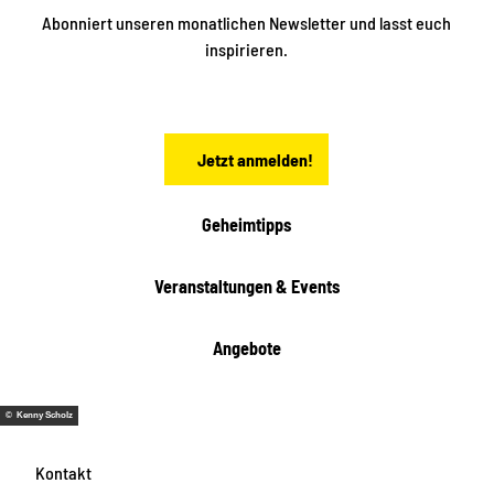
n
S
Abonniert unseren monatlichen Newsletter und lasst euch
a
inspirieren.
c
h
s
e
n
Jetzt anmelden!
Geheimtipps
Veranstaltungen & Events
Angebote
© Kenny Scholz
Kontakt