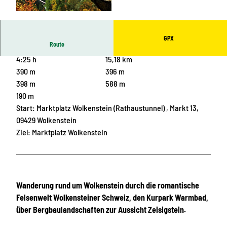
© Manfred Lohse, Gästebüro Wolkenstein
GPX
Route
4:25 h
15,18 km
390 m
396 m
398 m
588 m
190 m
Start: Marktplatz Wolkenstein (Rathaustunnel) , Markt 13,
09429 Wolkenstein
Ziel: Marktplatz Wolkenstein
Wanderung rund um Wolkenstein durch die romantische
Felsenwelt Wolkensteiner Schweiz, den Kurpark Warmbad,
über Bergbaulandschaften zur Aussicht Zeisigstein.