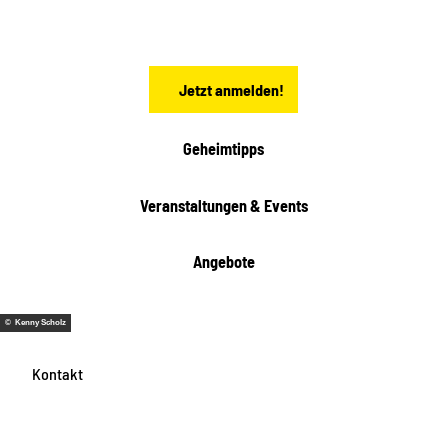
h
s
e
n
Jetzt anmelden!
Geheimtipps
Veranstaltungen & Events
Angebote
© Kenny Scholz
Kontakt