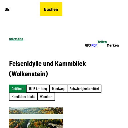
Z
DE
Buchen
u
Merkzettel
Suche
Menü
m
I
n
h
Startseite
Teilen
a
GPX
PDF
Merken
l
t
Felsenidylle und Kammblick
(Wolkenstein)
Geöffnet
15,18 km lang
Rundweg
Schwierigkeit: mittel
Kondition: leicht
Wandern