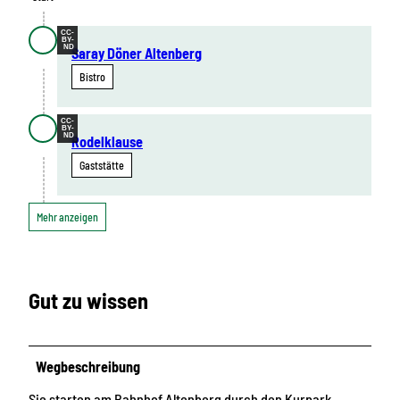
CC-
BY-
ND
Saray Döner Altenberg
Bistro
CC-
BY-
ND
Rodelklause
Gaststätte
Mehr anzeigen
Gut zu wissen
Wegbeschreibung
Sie starten am Bahnhof Altenberg durch den Kurpark,