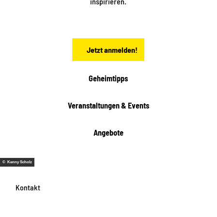
inspirieren.
c
h
s
e
n
Jetzt anmelden!
Geheimtipps
Veranstaltungen & Events
Angebote
© Kenny Scholz
Kontakt