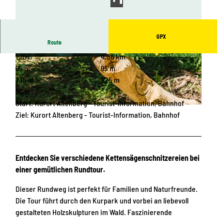
GPX
Route
1:10 h
4,56 km
© Phillip Maethner, Tourist-Information Altenb
© Tourist-Information Altenberg |
CC-BY-ND
erg |
CC-BY-ND
95 m
95 m
735 m
825 m
90 m
Start: Kurort Altenberg - Tourist-Information, Bahnhof
© Phillip Maethner, Tourist-Information Altenberg |
CC-BY-ND
Ziel: Kurort Altenberg - Tourist-Information, Bahnhof
Entdecken Sie verschiedene Kettensägenschnitzereien bei
einer gemütlichen Rundtour.
Dieser Rundweg ist perfekt für Familien und Naturfreunde.
Die Tour führt durch den Kurpark und vorbei an liebevoll
gestalteten Holzskulpturen im Wald. Faszinierende