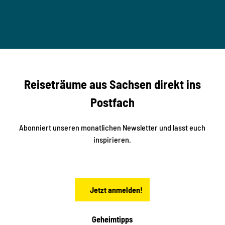
u
T
n
B
t
-
© Ma
a
S
rko U
nger
t
studi
i
o2me
r
dia
n
e
b
c
Reiseträume aus Sachsen direkt ins
k
i
e
k
Postfach
n
e
i
n
n
S
Abonniert unseren monatlichen Newsletter und lasst euch
a
inspirieren.
c
h
s
e
n
Jetzt anmelden!
Geheimtipps