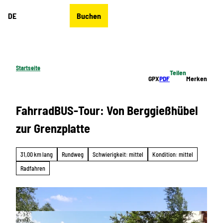
Z
DE
Buchen
u
Merkzettel
Suche
Menü
m
I
n
h
Startseite
Teilen
a
GPX
PDF
Merken
l
t
FahrradBUS-Tour: Von Berggießhübel
zur Grenzplatte
31,00 km lang
Rundweg
Schwierigkeit: mittel
Kondition: mittel
Radfahren