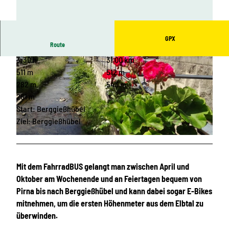
GPX
Route
3:30 h
31,00 km
511 m
512 m
282 m
543 m
261 m
Start: Berggießhübel
© Tourismusverband Sächsische Schweiz
Ziel: Berggießhübel
© Tourismusverband Sächsische Schweiz
Mit dem FahrradBUS gelangt man zwischen April und
Oktober am Wochenende und an Feiertagen bequem von
Pirna bis nach Berggießhübel und kann dabei sogar E-Bikes
mitnehmen, um die ersten Höhenmeter aus dem Elbtal zu
überwinden.