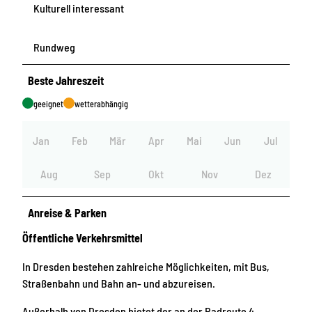
Kulturell interessant
Rundweg
Beste Jahreszeit
geeignet
wetterabhängig
Jan
Feb
Mär
Apr
Mai
Jun
Jul
Aug
Sep
Okt
Nov
Dez
Anreise & Parken
Öffentliche Verkehrsmittel
In Dresden bestehen zahlreiche Möglichkeiten, mit Bus,
Straßenbahn und Bahn an- und abzureisen.
Außerhalb von Dresden bietet der an der Radroute 4