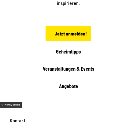
a
inspirieren.
c
h
s
e
n
Jetzt anmelden!
Geheimtipps
Veranstaltungen & Events
Angebote
© Kenny Scholz
Kontakt