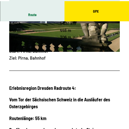
GPX
Route
3:50 h
54,51 km
© Erlebnisregion Dresden
© Erlebnisregion Dresden
446 m
446 m
109 m
306 m
197 m
Start: Pirna, Bahnhof
© Erlebnisregion Dresden
Ziel: Pirna, Bahnhof
Erlebnisregion Dresden Radroute 4:
Vom Tor der Sächsischen Schweiz in die Ausläufer des
Osterzgebirges
Routenlänge: 55 km