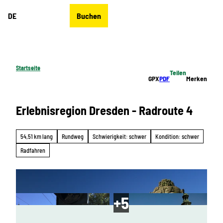
Z
DE
Buchen
u
Merkzettel
Suche
Menü
m
I
n
h
Startseite
Teilen
a
GPX
PDF
Merken
l
t
Erlebnisregion Dresden - Radroute 4
54,51 km lang
Rundweg
Schwierigkeit: schwer
Kondition: schwer
Radfahren