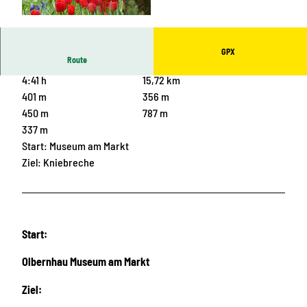
© Matthias Drechsel, Olbernhau - Mitten im Erz
gebirge
GPX
Route
4:41 h
15,72 km
401 m
356 m
450 m
787 m
337 m
Start: Museum am Markt
Ziel: Kniebreche
Start:
Olbernhau Museum am Markt
Ziel: