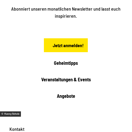
n
n
S
Abonniert unseren monatlichen Newsletter und lasst euch
a
inspirieren.
c
h
s
e
n
Jetzt anmelden!
Geheimtipps
Veranstaltungen & Events
Angebote
© Kenny Scholz
Kontakt