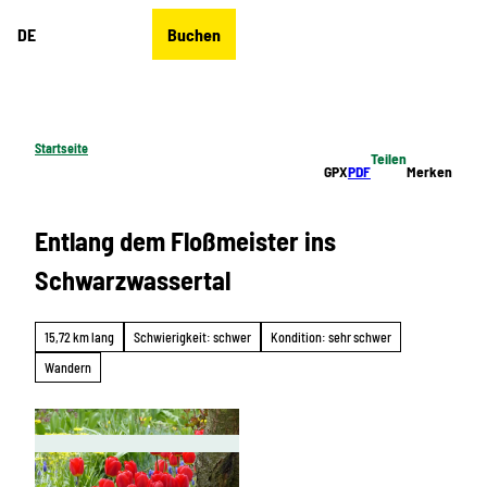
Z
DE
Buchen
u
Merkzettel
Suche
Menü
m
I
n
h
Startseite
Teilen
a
GPX
PDF
Merken
l
t
Entlang dem Floßmeister ins
Schwarzwassertal
15,72 km lang
Schwierigkeit: schwer
Kondition: sehr schwer
Wandern