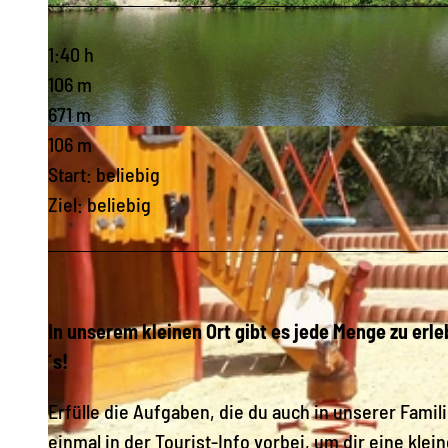
1:40 h
106 m
671 m
© Th. Lenk, Schöneck Tourismus |
CC-BY-SA
106 m
Start: beliebig
Ziel: beliebig
In unserem kleinen Ort gibt es jede Menge zu erl
´s!
Erfülle die Aufgaben, die du auch in unserer Fami
einmal in der Tourist-Info vorbei, um dir eine kl