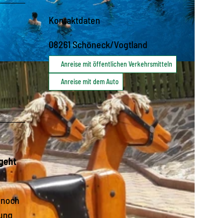
Kontaktdaten
08261
Schöneck/Vogtland
Anreise mit öffentlichen Verkehrsmitteln
Anreise mit dem Auto
 geht
 noch
tung