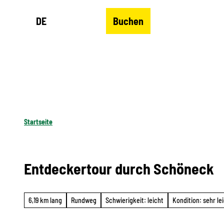
Z
DE
Buchen
u
Merkzettel
Suche
Menü
m
I
n
h
a
l
Startseite
t
Entdeckertour durch Schöneck
6,19 km lang
Rundweg
Schwierigkeit: leicht
Kondition: sehr le