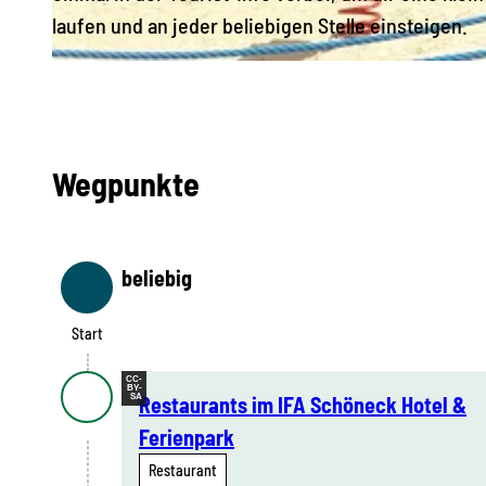
laufen und an jeder beliebigen Stelle einsteigen.
© DLT, Schöneck Tourismus |
CC-BY-SA
Wegpunkte
beliebig
Start
Start
CC-
BY-
SA
Restaurants im IFA Schöneck Hotel &
Ferienpark
Restaurant