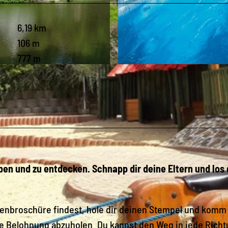
6,19 km
106 m
777 m
© Sandra Engelbrecht, IFA Ferienpark Schöneck
eben und zu entdecken. Schnapp dir deine Eltern und los
lienbroschüre findest, hole dir deinen Stempel und komm
eine Belohnung abzuholen. Du kannst den Weg in jede Rich