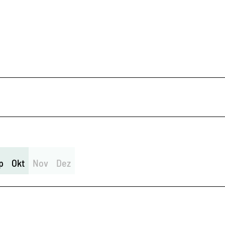
p
Okt
Nov
Dez