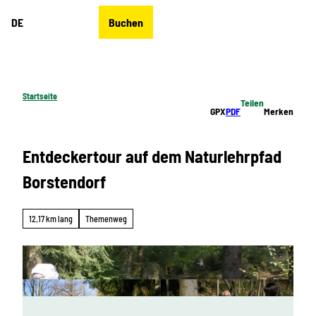
Z
DE
Buchen
u
Merkzettel
Suche
Menü
m
I
n
h
Startseite
Teilen
a
GPX
PDF
Merken
l
t
Entdeckertour auf dem Naturlehrpfad
Borstendorf
12,17 km lang
Themenweg