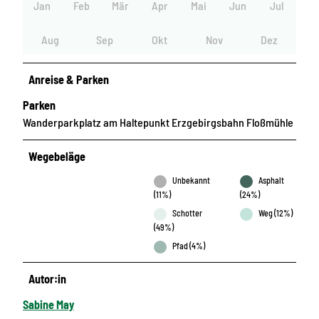
Jan
Feb
Mär
Apr
Mai
Jun
Jul
Aug
Sep
Okt
Nov
Dez
Anreise & Parken
Parken
Wanderparkplatz am Haltepunkt Erzgebirgsbahn Floßmühle
Wegebeläge
Unbekannt
Asphalt
(11%)
(24%)
Schotter
Weg (12%)
(49%)
Pfad (4%)
Autor:in
Sabine May