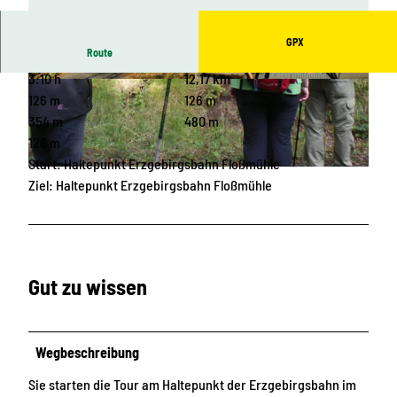
GPX
Route
3:10 h
12,17 km
© VwV Wildenstein
© VwV Wildenstein
126 m
126 m
354 m
480 m
126 m
Start: Haltepunkt Erzgebirgsbahn Floßmühle
© VwV Wildenstein
Ziel: Haltepunkt Erzgebirgsbahn Floßmühle
Gut zu wissen
Wegbeschreibung
Sie starten die Tour am Haltepunkt der Erzgebirgsbahn im