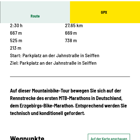
u
GPX
n
Route
t
2:30 h
27,65 km
e
667 m
669 m
s
525 m
738 m
H
213 m
a
Start: Parkplatz an der Jahnstraße in Seiffen
u
Ziel: Parkplatz an der Jahnstraße in Seiffen
s
S
e
i
Auf dieser Mountainbike-Tour bewegen Sie sich auf der
f
Rennstrecke des ersten MTB-Marathons in Deutschland,
f
dem Erzgebirgs-Bike-Marathon. Entsprechend werden Sie
e
technisch und konditionell gefordert.
n
_
R
Wegpunkte
Auf der Karte anschauen