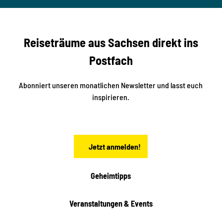
nger
t
studi
i
o2me
r
dia
n
e
b
c
Reiseträume aus Sachsen direkt ins
k
i
e
k
Postfach
n
e
i
n
n
S
Abonniert unseren monatlichen Newsletter und lasst euch
a
inspirieren.
c
h
s
e
n
Jetzt anmelden!
Geheimtipps
Veranstaltungen & Events