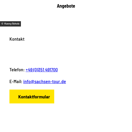
Angebote
© Kenny Scholz
Kontakt
Telefon:
+49 (0)351 491700
E-Mail:
info@sachsen-tour.de
Kontaktformular
F
I
Y
P
L
a
n
o
i
i
c
s
u
n
n