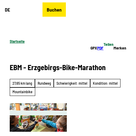
Z
DE
Buchen
u
Merkzettel
Suche
Menü
m
I
n
h
Startseite
Teilen
a
GPX
PDF
Merken
l
t
EBM - Erzgebirgs-Bike-Marathon
27,65 km lang
Rundweg
Schwierigkeit: mittel
Kondition: mittel
Mountainbike
B