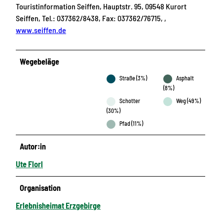
Touristinformation Seiffen, Hauptstr. 95, 09548 Kurort
Seiffen, Tel.: 037362/8438, Fax: 037362/76715, ,
www.seiffen.de
Wegebeläge
Straße (3%)
Asphalt
(8%)
Schotter
Weg (49%)
(30%)
Pfad (11%)
Autor:in
Ute Florl
Organisation
Erlebnisheimat Erzgebirge