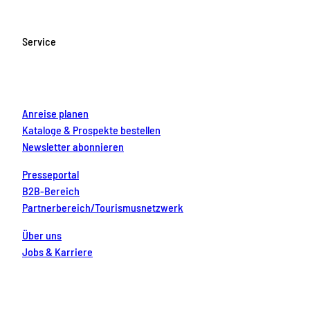
e
t
T
t
k
b
a
u
e
e
o
g
b
r
d
Service
o
r
e
e
i
k
a
s
n
m
t
Anreise planen
Kataloge & Prospekte bestellen
Newsletter abonnieren
Presseportal
B2B-Bereich
Partnerbereich/Tourismusnetzwerk
Über uns
Jobs & Karriere