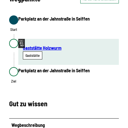
a
d
f
Parkplatz an der Jahnstraße in Seiffen
a
Start
h
Start
r
CC-
e
BY-
ND
Gaststätte Holzwurm
n
Gaststätte
_
B
i
Parkplatz an der Jahnstraße in Seiffen
Ziel
e
Ziel
r
g
a
Gut zu wissen
r
t
e
Wegbeschreibung
n