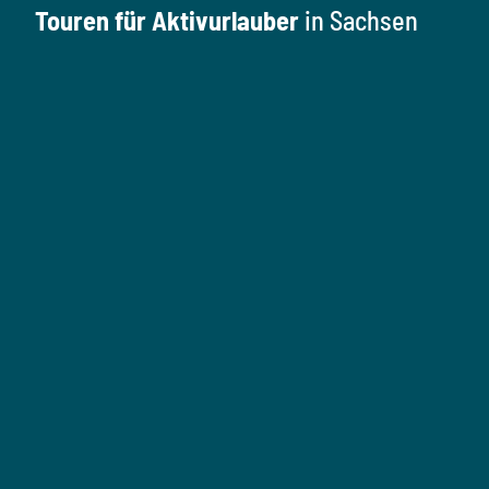
Touren für Aktivurlauber
in Sachsen
W
a
n
W