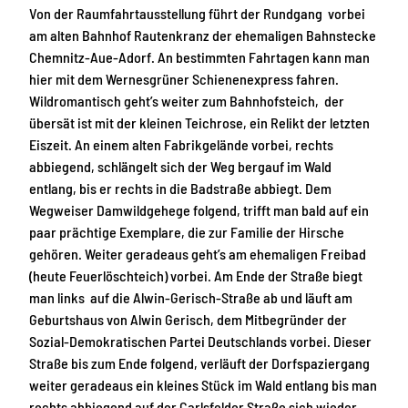
Von der Raumfahrtausstellung führt der Rundgang vorbei
am alten Bahnhof Rautenkranz der ehemaligen Bahnstecke
Chemnitz-Aue-Adorf. An bestimmten Fahrtagen kann man
hier mit dem Wernesgrüner Schienenexpress fahren.
Wildromantisch geht’s weiter zum Bahnhofsteich, der
übersät ist mit der kleinen Teichrose, ein Relikt der letzten
Eiszeit. An einem alten Fabrikgelände vorbei, rechts
abbiegend, schlängelt sich der Weg bergauf im Wald
entlang, bis er rechts in die Badstraße abbiegt. Dem
Wegweiser Damwildgehege folgend, trifft man bald auf ein
paar prächtige Exemplare, die zur Familie der Hirsche
gehören. Weiter geradeaus geht’s am ehemaligen Freibad
(heute Feuerlöschteich) vorbei. Am Ende der Straße biegt
man links auf die Alwin-Gerisch-Straße ab und läuft am
Geburtshaus von Alwin Gerisch, dem Mitbegründer der
Sozial-Demokratischen Partei Deutschlands vorbei. Dieser
Straße bis zum Ende folgend, verläuft der Dorfspaziergang
weiter geradeaus ein kleines Stück im Wald entlang bis man
rechts abbiegend auf der Carlsfelder Straße sich wieder