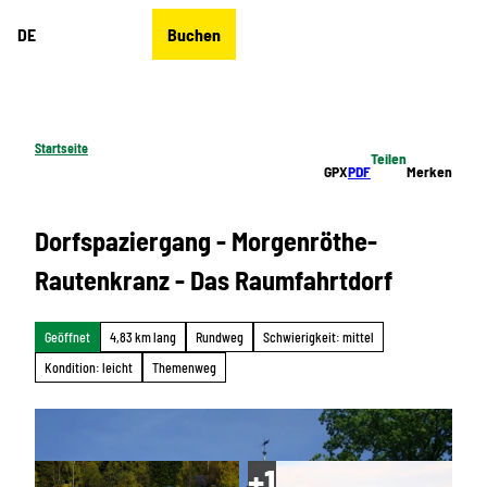
Z
DE
Buchen
u
Merkzettel
Suche
Menü
m
I
n
h
Startseite
Teilen
a
GPX
PDF
Merken
l
t
Dorfspaziergang - Morgenröthe-
Rautenkranz - Das Raumfahrtdorf
Geöffnet
4,83 km lang
Rundweg
Schwierigkeit: mittel
Kondition: leicht
Themenweg