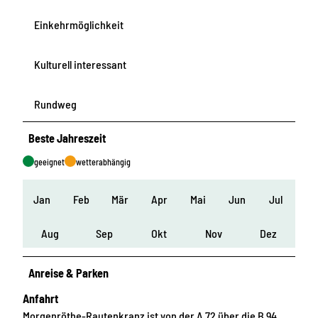
Einkehrmöglichkeit
Kulturell interessant
Rundweg
Beste Jahreszeit
geeignet
wetterabhängig
Jan
Feb
Mär
Apr
Mai
Jun
Jul
Aug
Sep
Okt
Nov
Dez
Anreise & Parken
Anfahrt
Morgenröthe-Rautenkranz ist von der A 72 über die B 94