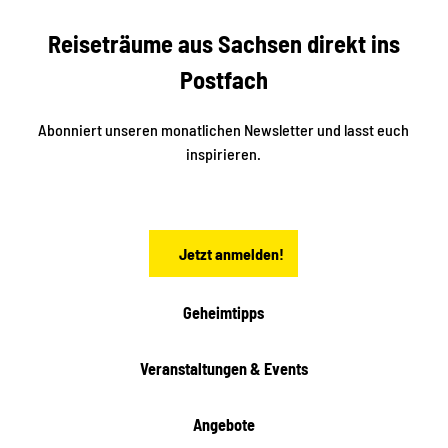
e
b
c
Reiseträume aus Sachsen direkt ins
k
i
e
k
Postfach
n
e
i
n
n
S
Abonniert unseren monatlichen Newsletter und lasst euch
a
inspirieren.
c
h
s
e
n
Jetzt anmelden!
Geheimtipps
Veranstaltungen & Events
Angebote