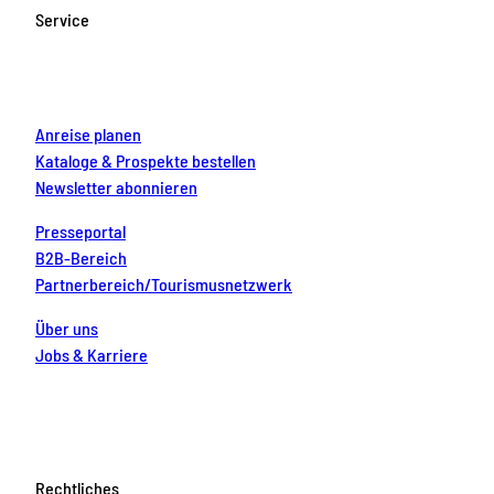
o
g
b
r
d
Service
o
r
e
e
i
k
a
s
n
m
t
Anreise planen
Kataloge & Prospekte bestellen
Newsletter abonnieren
Presseportal
B2B-Bereich
Partnerbereich/Tourismusnetzwerk
Über uns
Jobs & Karriere
Rechtliches