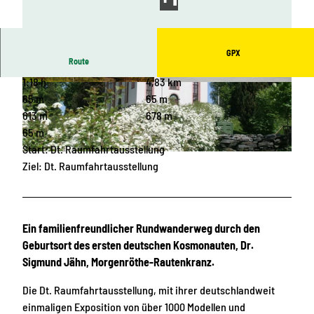
GPX
Route
1:18 h
4,83 km
© Archiv Gemeinde Muldenhammer/ TMGS/Fot
© TI Muldenhammer, Carina Leithold |
ograf Rainer Weisflog |
CC-BY-SA
CC-BY-SA
65 m
65 m
613 m
678 m
65 m
Start: Dt. Raumfahrtausstellung
© Archiv Tourist-Information Muldenhammer / Konrad Stahl |
CC-BY-SA
Ziel: Dt. Raumfahrtausstellung
Ein familienfreundlicher Rundwanderweg durch den
Geburtsort des ersten deutschen Kosmonauten, Dr.
Sigmund Jähn, Morgenröthe-Rautenkranz.
Die Dt. Raumfahrtausstellung, mit ihrer deutschlandweit
einmaligen Exposition von über 1000 Modellen und