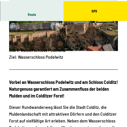
GPX
Route
4:30 h
17,29 km
© Antonia Axt, LEIPZIG REGION |
CC-BY
© Ullmann Marketing, LEIPZIG REGION
202 m
202 m
135 m
220 m
85 m
Start: Wasserschloss Podelwitz
© Philipp Kirschner, www.pkfotografie.com, LEIPZIG REGION |
CC-BY
Ziel: Wasserschloss Podelwitz
Vorbei an Wasserschloss Podelwitz und am Schloss Colditz!
Naturgenuss garantiert am Zusammenfluss der beiden
Mulden und im Colditzer Forst!
Dieser Rundwanderweg lässt Sie die Stadt Colditz, die
Muldenlandschaft mit attraktiven Dörfern und den Colditzer
Forst auf vielfältige Art erleben. Neben dem Wasserschloss