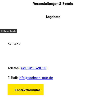
Veranstaltungen & Events
Angebote
© Kenny Scholz
Kontakt
Telefon:
+49 (0)351 491700
E-Mail:
info@sachsen-tour.de
Kontaktformular
F
I
Y
P
L