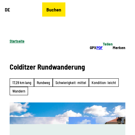
Z
DE
Buchen
u
Merkzettel
Suche
Menü
m
I
n
h
Startseite
Teilen
a
GPX
PDF
Merken
l
t
Colditzer Rundwanderung
17,29 km lang
Rundweg
Schwierigkeit: mittel
Kondition: leicht
Wandern