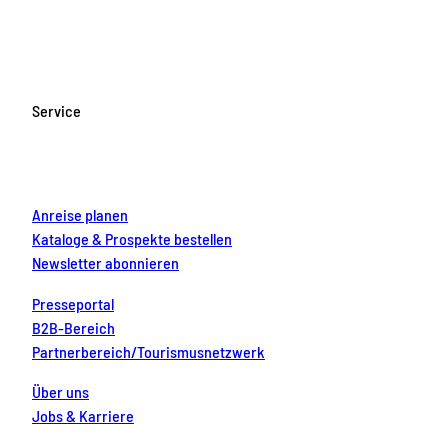
a
n
o
i
i
c
s
u
n
n
e
t
T
t
k
b
a
u
e
e
o
g
b
r
d
Service
o
r
e
e
i
k
a
s
n
m
t
Anreise planen
Kataloge & Prospekte bestellen
Newsletter abonnieren
Presseportal
B2B-Bereich
Partnerbereich/Tourismusnetzwerk
Über uns
Jobs & Karriere