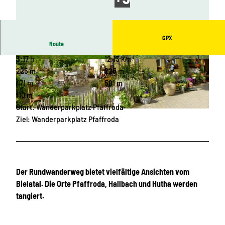
GPX
Route
3:17 h
12,13 km
© Birgit Frauenstein, Olbernhau - Mitten im Erz
© Birgit Frauenstein, Olbernhau - Mitten im Erz
gebirge
gebirge
225 m
225 m
471 m
581 m
110 m
Start: Wanderparkplatz Pfaffroda
© Matthias Drechsel, Olbernhau - Mitten im Erzgebirge
Ziel: Wanderparkplatz Pfaffroda
Der Rundwanderweg bietet vielfältige Ansichten vom
Bielatal. Die Orte Pfaffroda, Hallbach und Hutha werden
tangiert.