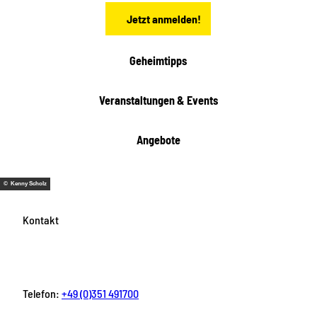
n
Jetzt anmelden!
Geheimtipps
Veranstaltungen & Events
Angebote
© Kenny Scholz
Kontakt
Telefon:
+49 (0)351 491700