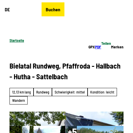
Z
DE
Buchen
u
Merkzettel
Suche
Menü
m
I
n
h
Startseite
Teilen
a
GPX
PDF
Merken
l
t
Bielatal Rundweg, Pfaffroda - Hallbach
- Hutha - Sattelbach
12,13 km lang
Rundweg
Schwierigkeit: mittel
Kondition: leicht
Wandern