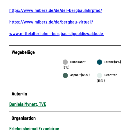
https://www.miberz.de/de/der-bergbaulahrpfad/
https://www.miberz.de/de/bergbau-virtuell/
www.mittelalterlicher-bergbau-dippoldiswalde.de
Wegebeläge
Unbekannt
Straße (8%)
(8%)
Asphalt (65%)
Schotter
(19%)
Autor:in
Daniela Mynett, TVE
Organisation
Erlebnisheimat Erzgebirge