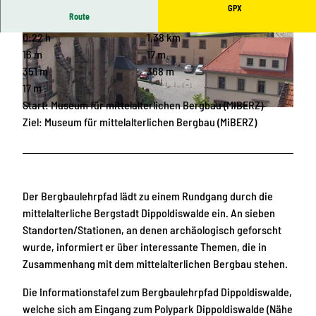
GPX
Route
0:22 h
1,38 km
© MiBERZ, MiBERZ
© © Förderverein mittelalterlicher Bergbau Dip
poldiswalde e.V. , © Förderverein mittelalterliche
16 m
17 m
r Bergbau Dippoldiswalde e.V.
351 m
368 m
17 m
Start: Museum für mittelalterlichen Bergbau (MiBERZ)
© Erlebnisheimat Erzgebirge
Ziel: Museum für mittelalterlichen Bergbau (MiBERZ)
Der Bergbaulehrpfad lädt zu einem Rundgang durch die
mittelalterliche Bergstadt Dippoldiswalde ein. An sieben
Standorten/Stationen, an denen archäologisch geforscht
wurde, informiert er über interessante Themen, die in
Zusammenhang mit dem mittelalterlichen Bergbau stehen.
Die Informationstafel zum Bergbaulehrpfad Dippoldiswalde,
welche sich am Eingang zum Polypark Dippoldiswalde (Nähe