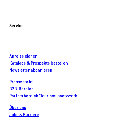
c
s
u
n
n
e
t
T
t
k
b
a
u
e
e
o
g
b
r
d
Service
o
r
e
e
i
k
a
s
n
m
t
Anreise planen
Kataloge & Prospekte bestellen
Newsletter abonnieren
Presseportal
B2B-Bereich
Partnerbereich/Tourismusnetzwerk
Über uns
Jobs & Karriere