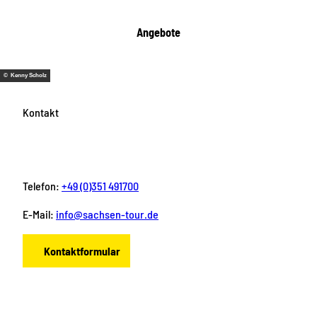
Angebote
© Kenny Scholz
Kontakt
Telefon:
+49 (0)351 491700
E-Mail:
info@sachsen-tour.de
Kontaktformular
F
I
Y
P
L
a
n
o
i
i