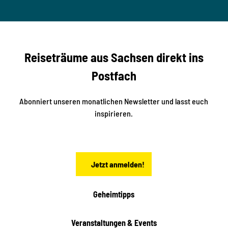
© Ma
a
S
rko U
nger
t
studi
i
o2me
r
dia
n
e
b
c
Reiseträume aus Sachsen direkt ins
k
i
e
k
Postfach
n
e
i
n
n
S
Abonniert unseren monatlichen Newsletter und lasst euch
a
inspirieren.
c
h
s
e
n
Jetzt anmelden!
Geheimtipps
Veranstaltungen & Events