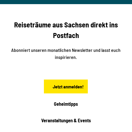
t
studi
i
o2me
r
dia
n
e
b
c
Reiseträume aus Sachsen direkt ins
k
i
e
k
Postfach
n
e
i
n
n
S
Abonniert unseren monatlichen Newsletter und lasst euch
a
inspirieren.
c
h
s
e
n
Jetzt anmelden!
Geheimtipps
Veranstaltungen & Events