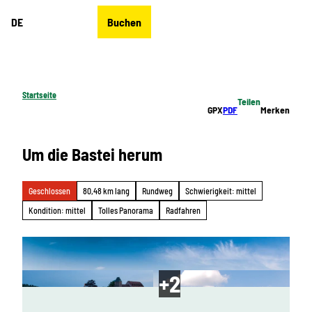
Z
DE
Buchen
u
Merkzettel
Suche
Menü
m
I
n
h
Startseite
Teilen
a
GPX
PDF
Merken
l
t
Um die Bastei herum
Geschlossen
80,48 km lang
Rundweg
Schwierigkeit: mittel
Kondition: mittel
Tolles Panorama
Radfahren