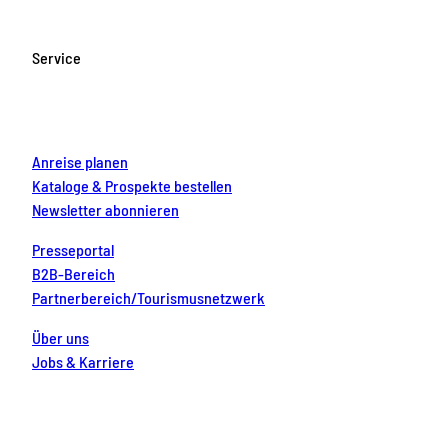
e
t
T
t
k
b
a
u
e
e
o
g
b
r
d
Service
o
r
e
e
i
k
a
s
n
m
t
Anreise planen
Kataloge & Prospekte bestellen
Newsletter abonnieren
Presseportal
B2B-Bereich
Partnerbereich/Tourismusnetzwerk
Über uns
Jobs & Karriere