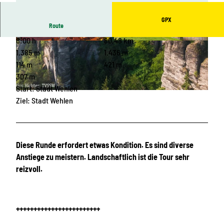
GPX
Route
6:00 h
80,48 km
© Rico Richter, Tourismusverband Sächsische
© totalpics - fotolia.com, Tourismusverband Sä
Schweiz
chsische Schweiz
1.385 m
1.436 m
114 m
421 m
307 m
Start: Stadt Wehlen
© Rico Richter, Tourismusverband Sächsische Schweiz
Ziel: Stadt Wehlen
Diese Runde erfordert etwas Kondition. Es sind diverse
Anstiege zu meistern. Landschaftlich ist die Tour sehr
reizvoll.
++++++++++++++++++++++++