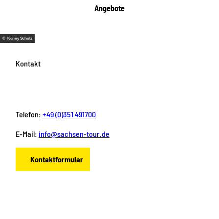
Angebote
© Kenny Scholz
Kontakt
Telefon:
+49 (0)351 491700
E-Mail:
info@sachsen-tour.de
Kontaktformular
F
I
Y
P
L
a
n
o
i
i
c
s
u
n
n