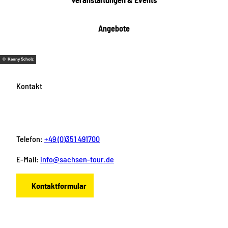
Angebote
© Kenny Scholz
Kontakt
Telefon:
+49 (0)351 491700
E-Mail:
info@sachsen-tour.de
Kontaktformular
F
I
Y
P
L
a
n
o
i
i