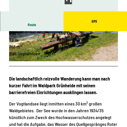
GPX
Route
0:16 h
1,05 km
© Archiv Tourismusverband Vogtland, S. Blunk
© Archiv Tourismusverband Vogtland, J.Bärthel
|
CC-BY-SA
|
CC-BY-SA
32 m
671 m
703 m
32 m
Ziel: Vogtlandsee
© Tourismusverband Vogtland, Rainer Weisflog | KI-optimiert
Die landschaftlich reizvolle Wanderung kann man nach
kurzer Fahrt im Waldpark Grünheide mit seinen
barrierefreien Einrichtungen ausklingen lassen.
Der Vogtlandsee liegt inmitten eines 30 km² großen
Waldgebietes. Der See wurde in den Jahren 1934/35
künstlich zum Zweck des Hochwasserschutzes angelegt
und hat die Aufgabe, das Wasser des Quellgespränges Roter