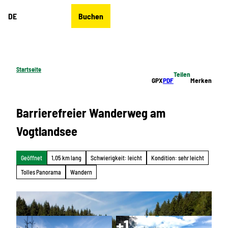
Z
DE
Buchen
u
Merkzettel
Suche
Menü
m
I
n
h
Startseite
Teilen
a
GPX
PDF
Merken
l
t
Barrierefreier Wanderweg am
Vogtlandsee
Geöffnet
1,05 km lang
Schwierigkeit: leicht
Kondition: sehr leicht
Tolles Panorama
Wandern