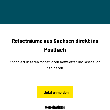
T
n
B
t
-
© Ma
a
S
rko U
nger
t
studi
i
o2me
r
dia
n
e
b
c
Reiseträume aus Sachsen direkt ins
k
i
e
k
Postfach
n
e
i
n
n
S
Abonniert unseren monatlichen Newsletter und lasst euch
a
inspirieren.
c
h
s
e
n
Jetzt anmelden!
Geheimtipps