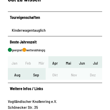
Toureigenschaften
Kinderwagentauglich
Beste Jahreszeit
geeignet
wetterabhängig
Jan
Feb
Mär
Apr
Mai
Jun
Jul
Aug
Sep
Okt
Nov
Dez
Weitere Infos / Links
Vogtländischer Knollenring e.V.
Schönecker Str. 35