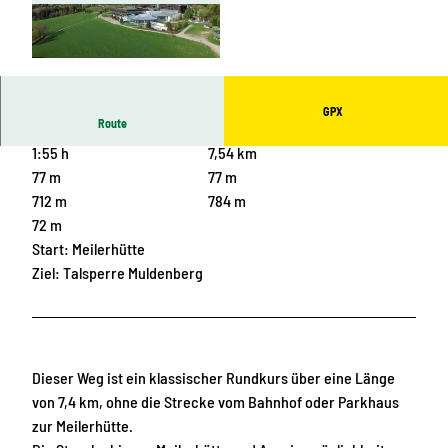
© Archiv TVV, T. Peisker |
CC-BY-SA
GPX
Route
1:55 h
7,54 km
77 m
77 m
712 m
784 m
72 m
Start: Meilerhütte
Ziel: Talsperre Muldenberg
Dieser Weg ist ein klassischer Rundkurs über eine Länge
von 7,4 km, ohne die Strecke vom Bahnhof oder Parkhaus
zur Meilerhütte.