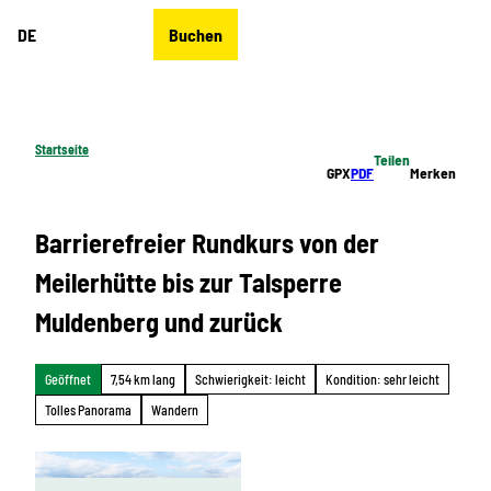
Z
DE
Buchen
u
Merkzettel
Suche
Menü
m
I
n
h
Startseite
Teilen
a
GPX
PDF
Merken
l
t
Barrierefreier Rundkurs von der
Meilerhütte bis zur Talsperre
Muldenberg und zurück
Geöffnet
7,54 km lang
Schwierigkeit: leicht
Kondition: sehr leicht
Tolles Panorama
Wandern