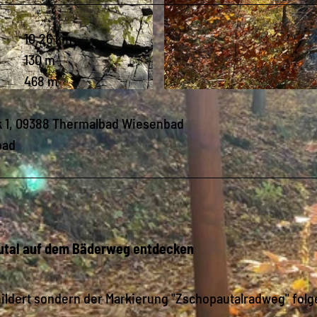
10,26 km
130 m
468 m
© Sandy Keller, Erlebnisheimat Erzgebirge
k 1, 09388 Thermalbad Wiesenbad
bad
autal auf dem Bäderweg entdecken
ildert sondern der Markierung "Zschopautalradweg" folg