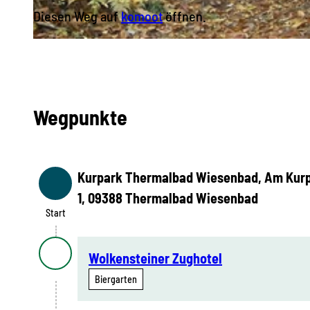
Diesen Weg auf
komoot
öffnen.
© Sandy Keller, Erlebnisheimat Erzgebirge
Wegpunkte
Kurpark Thermalbad Wiesenbad, Am Kur
Start
1, 09388 Thermalbad Wiesenbad
Start
Wolkensteiner Zughotel
Biergarten