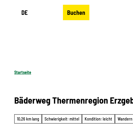
Z
DE
Buchen
u
Merkzettel
Suche
Menü
m
I
n
h
a
l
Startseite
t
Bäderweg Thermenregion Erzgeb
10,26 km lang
Schwierigkeit: mittel
Kondition: leicht
Wandern