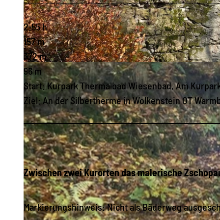
2:55 h
157 m
372 m
© Sandy Keller, Erlebnisheimat Erzgebirge
96 m
Start: Kurpark Thermalbad Wiesenbad, Am Kurpar
Ziel: An der Silbertherme in Wolkenstein OT Warm
Zwischen zwei Kurorten das malerische Zschop
Markierungshinweis: Nicht als Bäderweg ausgesch