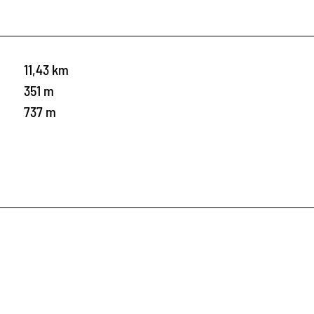
11,43 km
351 m
737 m