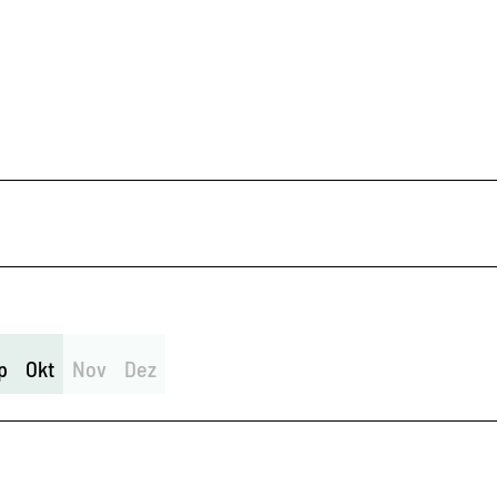
p
Okt
Nov
Dez