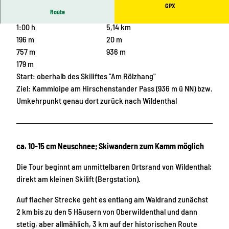
GPX
Route
1:00 h
5,14 km
196 m
20 m
757 m
936 m
179 m
Start: oberhalb des Skiliftes "Am Rölzhang"
Ziel: Kammloipe am Hirschenstander Pass (936 m ü NN) bzw.
Umkehrpunkt genau dort zurück nach Wildenthal
ca. 10-15 cm Neuschnee; Skiwandern zum Kamm möglich
Die Tour beginnt am unmittelbaren Ortsrand von Wildenthal;
direkt am kleinen Skilift (Bergstation).
Auf flacher Strecke geht es entlang am Waldrand zunächst
2 km bis zu den 5 Häusern von Oberwildenthal und dann
stetig, aber allmählich, 3 km auf der historischen Route