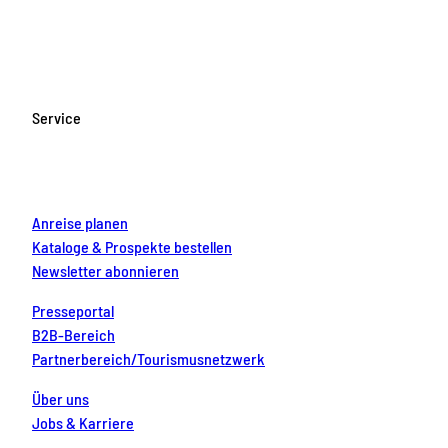
a
n
o
i
i
c
s
u
n
n
e
t
T
t
k
b
a
u
e
e
o
g
b
r
d
Service
o
r
e
e
i
k
a
s
n
m
t
Anreise planen
Kataloge & Prospekte bestellen
Newsletter abonnieren
Presseportal
B2B-Bereich
Partnerbereich/Tourismusnetzwerk
Über uns
Jobs & Karriere