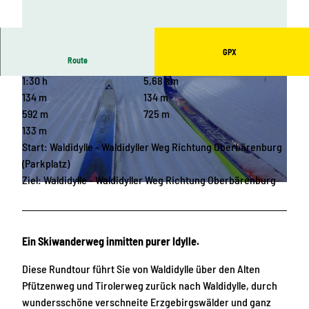
GPX
Route
1:30 h
5,68 km
134 m
134 m
592 m
725 m
133 m
Start: Waldidylle - Waldidyller Weg Richtung Oberbärenburg
© Tourist-Information Altenberg |
CC-BY-ND
(Parkplatz)
Ziel: Waldidylle - Waldidyller Weg Richtung Oberbärenburg
© Tourist-Information Altenberg |
CC-BY-ND
Ein Skiwanderweg inmitten purer Idylle.
Diese Rundtour führt Sie von Waldidylle über den Alten
Pfützenweg und Tirolerweg zurück nach Waldidylle, durch
wundersschöne verschneite Erzgebirgswälder und ganz