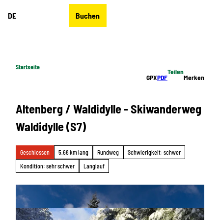
Z
DE
Buchen
u
Merkzettel
Suche
Menü
m
I
n
h
Startseite
Teilen
a
GPX
PDF
Merken
l
t
Altenberg / Waldidylle - Skiwanderweg
Waldidylle (S7)
Geschlossen
5,68 km lang
Rundweg
Schwierigkeit: schwer
Kondition: sehr schwer
Langlauf