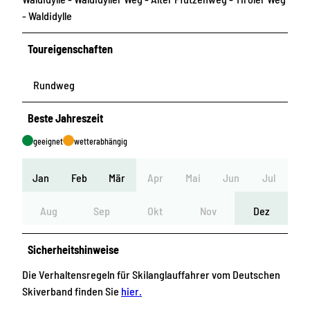
- Waldidylle
Toureigenschaften
Rundweg
Beste Jahreszeit
geeignet
wetterabhängig
Jan
Feb
Mär
Apr
Mai
Jun
Jul
Aug
Sep
Okt
Nov
Dez
Sicherheitshinweise
Die Verhaltensregeln für Skilanglauffahrer vom Deutschen
Skiverband finden Sie
hier.