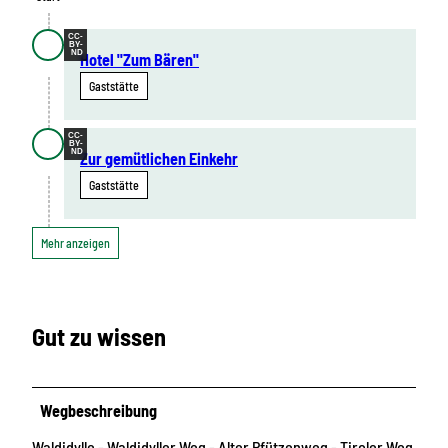
CC-
BY-
ND
Hotel "Zum Bären"
Gaststätte
CC-
BY-
ND
Zur gemütlichen Einkehr
Gaststätte
Mehr anzeigen
Gut zu wissen
Wegbeschreibung
Waldidylle - Waldidyller Weg - Alter Pfützenweg - Tiroler Weg