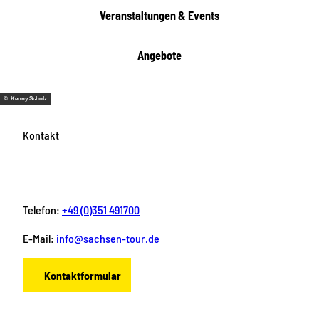
Veranstaltungen & Events
Angebote
© Kenny Scholz
Kontakt
Telefon:
+49 (0)351 491700
E-Mail:
info@sachsen-tour.de
Kontaktformular
F
I
Y
P
L