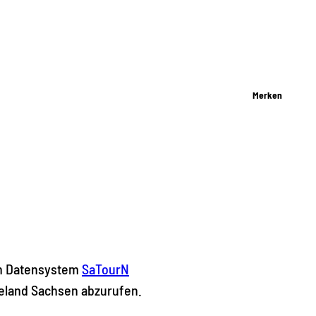
Merken
hen Datensystem
SaTourN
seland Sachsen abzurufen.