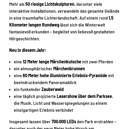
Mehr als
50 riesige Lichtskulpturen
, darunter viele
interaktive Installationen, verwandeln das gesamte Gelände
in eine traumhafte Lichterlandschaft. Auf einem rund
1,5
Kilometer langen Rundweg
lässt sich die Winterwelt
fantasievoll erkunden – begleitet von liebevoll gestalteten
Hörgeschichten.
Neu in diesem Jahr:
eine
12 Meter lange Märchenkutsche
mit zwei Pferden
ein atmosphärischer
Märchenbrunnen
eine
60 Meter hohe illuminierte Erlebnis-Pyramide
mit
beeindruckendem Panoramablick
ein funkelnder
Zauberwald
eine täglich projizierte
Lasershow über dem Parksee
,
die Musik, Licht und Wasserspiegelungen zu einem
einzigartigen Erlebnis verbindet
Insgesamt lassen über
700.000 LEDs
den Park erstrahlen –
darunter auch der neun Meter hohe Hirsch am