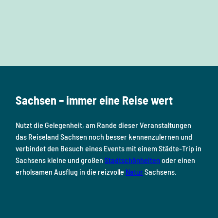
F
I
Y
P
L
a
n
o
i
i
c
s
u
n
n
e
t
T
t
k
b
a
u
e
e
o
g
b
r
d
Sachsen – immer eine Reise wert
o
r
e
e
i
k
a
s
n
Nutzt die Gelegenheit, am Rande dieser Veranstaltungen
m
t
das Reiseland Sachsen noch besser kennenzulernen und
verbindet den Besuch eines Events mit einem Städte-Trip in
Sachsens kleine und großen
Stadtschönheiten
oder einen
erholsamen Ausflug in die reizvolle
Natur
Sachsens.