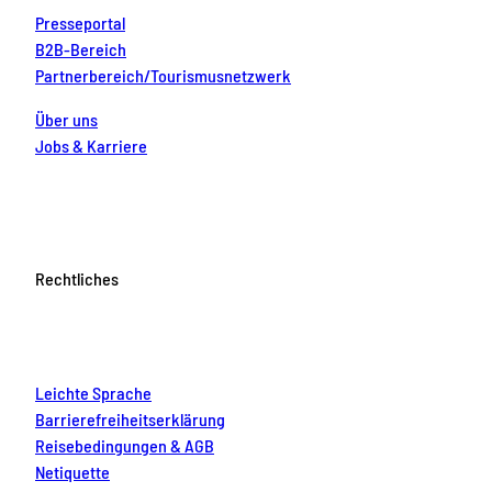
u
Presseportal
r
B2B-Bereich
e
Partnerbereich/Tourismusnetzwerk
r
F
a
Über uns
m
Jobs & Karriere
i
l
i
e
b
e
i
Rechtliches
k
l
e
i
n
Leichte Sprache
e
n
Barrierefreiheitserklärung
&
Reisebedingungen & AGB
g
Netiquette
r
o