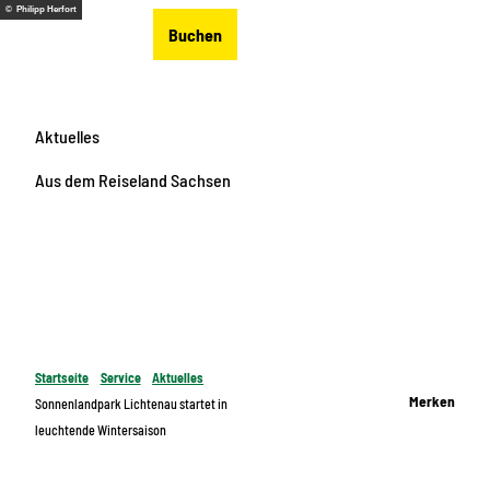
Z
© Philipp Herfort
DE
Buchen
u
Merkzettel
Suche
Menü
m
I
n
Aktuelles
h
a
Aus dem Reiseland Sachsen
l
t
Startseite
Service
Aktuelles
Merken
Sonnenlandpark Lichtenau startet in
leuchtende Wintersaison