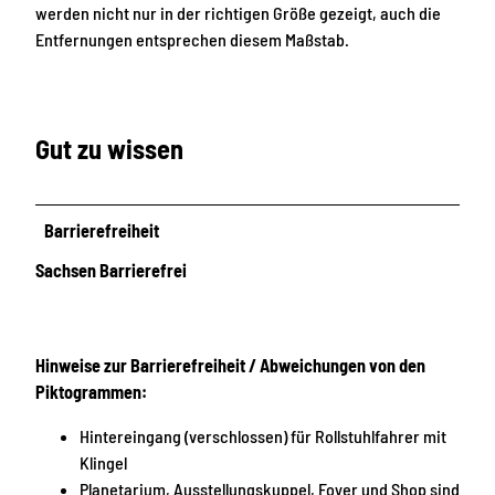
werden nicht nur in der richtigen Größe gezeigt, auch die
i
Entfernungen entsprechen diesem Maßstab.
u
m
u
n
Gut zu wissen
d
V
o
Barrierefreiheit
l
k
Sachsen Barrierefrei
s
s
t
e
Hinweise zur Barrierefreiheit / Abweichungen von den
r
Piktogrammen:
n
Hintereingang (verschlossen) für Rollstuhlfahrer mit
w
Klingel
a
Planetarium, Ausstellungskuppel, Foyer und Shop sind