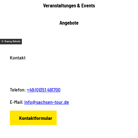
e
Veranstaltungen & Events
n
Angebote
© Kenny Scholz
Kontakt
Telefon:
+49 (0)351 491700
E-Mail:
info@sachsen-tour.de
Kontaktformular
F
I
Y
P
L