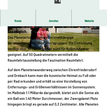
Einmal bis zum Rand der Milchstraße und zurück - in der
Route
Anrufen
Website
Volkssternwarte und im Zeiss-Planetariums Drebach ist
Z
© Zeiss Planetarium und Volkssternwarte
das möglich.
e
Das Planetarium bietet wetterunabhängige
i
Veranstaltungen für alle Altersgruppen. Die Einrichtung
s
verfügt über 70 Plätze und ist auch für Rollstuhlfahrer
s
geeignet. Auf 50 Quadratmetern vermittelt die
© Zeiss Planetarium und Volkssternwarte
-
Raumfahrtausstellung die Faszination Raumfahrt.
P
Auf dem Planetenwanderweg zwischen Ehrenfriedersdorf
l
und Drebach kann man die kosmische Heimat zu Fuß oder
a
per Rad erkunden und erhält so eine Vorstellung von
n
Entfernungs- und Größenverhältnissen im Sonnensystem.
e
Im Maßstab 1:1 Milliarde dargestellt, bietet sich die Sonne als
t
ein Ball von 1,40 Meter Durchmesser, der Zwergplanet Pluto
a
hingegen bringt es gerade auf 0,3 Zentimeter. Alle Planeten
r