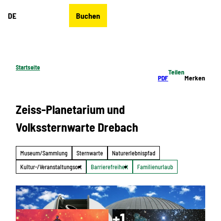
Z
DE
Buchen
u
Merkzettel
Suche
Menü
m
I
n
h
Startseite
Teilen
a
PDF
Merken
l
t
Zeiss-Planetarium und
Volkssternwarte Drebach
Museum/Sammlung
Sternwarte
Naturerlebnispfad
Kultur-/Veranstaltungsort
Barrierefreiheit
Familienurlaub