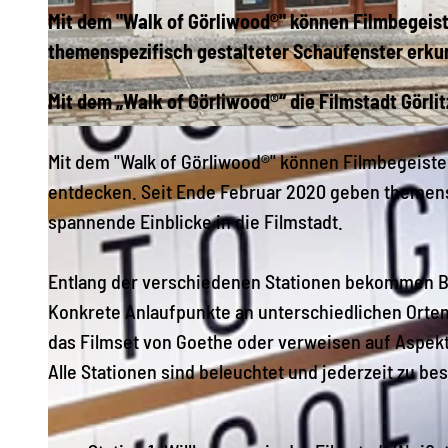
Mit dem "Walk of Görliwood®" können Filmbegeiste
themenspezifisch gestalteter Schaufenster erku
Mit dem „Walk of Görliwood®“ die Filmstadt Görli
© Europastadt GörlitzZgorzelec GmbH
Mit dem "Walk of Görliwood®" können Filmbegeistert
entdecken. Seit Ende Februar 2020 geben themens
spannende Einblicke in die Filmstadt.
Entlang der verschiedenen Stationen bekommen Besu
Konkrete Anlaufpunkte an unterschiedlichen Orten
das Filmset von Goethe oder verweisen auf Aspekt
Alle Stationen sind beleuchtet und jederzeit zu bes