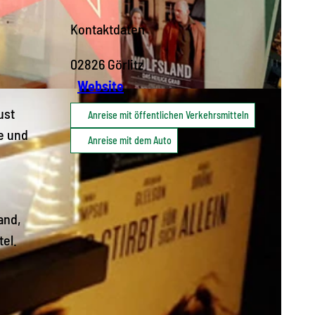
Kontaktdaten
02826
Görlitz
Website
ust
Anreise mit öffentlichen Verkehrsmitteln
e und
Anreise mit dem Auto
and,
el.