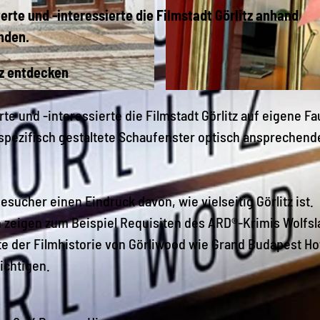
rte und -interessierte die Filmstadt Görlitz anhand
nden.
tz entdecken
© Europastadt GörlitzZgorzelec GmbH
e und -interessierte die Filmstadt Görlitz auf eigene Fa
pezifisch gestaltete Schaufenster optisch ansprechend
cher einen Eindruck davon, wie vielseitig Görlitz ist.
 zeigen zum Beispiel Requisiten des ARD®-Krimis Wolfsl
e der Filmhistorie von Görliwood wie Grand Budapest Hot
ichtigen.