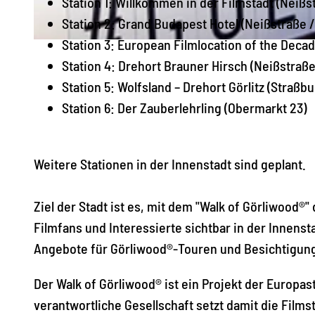
Station 1: Willkommen in der Filmstadt (Neißs
Station 2: Grand Budapest Hotel (Neißstraße /
Station 3: European Filmlocation of the Decad
© Europastadt GörlitzZgorzelec GmbH
Station 4: Drehort Brauner Hirsch (Neißstraße
Station 5: Wolfsland – Drehort Görlitz (Straß
Station 6: Der Zauberlehrling (Obermarkt 23)
Weitere Stationen in der Innenstadt sind geplant.
Ziel der Stadt ist es, mit dem "Walk of Görliwood®"
Filmfans und Interessierte sichtbar in der Innenst
Angebote für Görliwood®-Touren und Besichtigun
Der Walk of Görliwood® ist ein Projekt der Europas
verantwortliche Gesellschaft setzt damit die Filmst