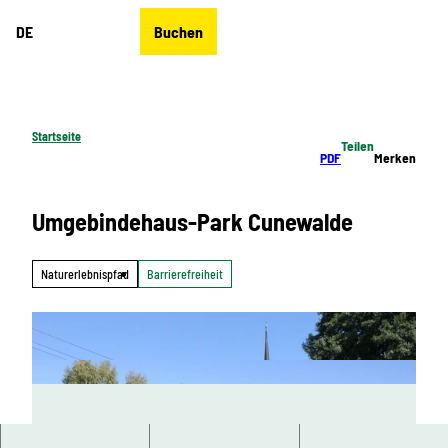
Z
DE
Buchen
u
Merkzettel
Suche
Menü
m
I
n
h
Startseite
Teilen
a
PDF
Merken
l
t
Umgebindehaus-Park Cunewalde
Naturerlebnispfad
Barrierefreiheit