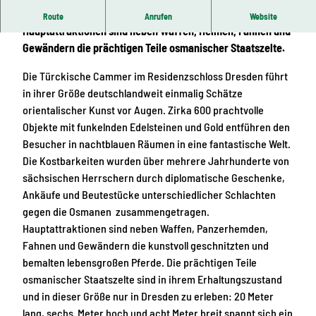
Erleben Sie die Faszination im Residenzschloss.
Route
Anrufen
Website
Hauptattraktionen sind neben Waffen, Helmen, Fahnen und
Gewändern die prächtigen Teile osmanischer Staatszelte.
Die Türckische Cammer im Residenzschloss Dresden führt
in ihrer Größe deutschlandweit einmalig Schätze
orientalischer Kunst vor Augen. Zirka 600 prachtvolle
Objekte mit funkelnden Edelsteinen und Gold entführen den
Besucher in nachtblauen Räumen in eine fantastische Welt.
Die Kostbarkeiten wurden über mehrere Jahrhunderte von
sächsischen Herrschern durch diplomatische Geschenke,
Ankäufe und Beutestücke unterschiedlicher Schlachten
gegen die Osmanen zusammengetragen.
Hauptattraktionen sind neben Waffen, Panzerhemden,
Fahnen und Gewändern die kunstvoll geschnitzten und
bemalten lebensgroßen Pferde. Die prächtigen Teile
osmanischer Staatszelte sind in ihrem Erhaltungszustand
und in dieser Größe nur in Dresden zu erleben: 20 Meter
lang, sechs Meter hoch und acht Meter breit spannt sich ein