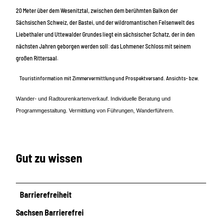
20 Meter über dem Wesenitztal, zwischen dem berühmten Balkon der
Sächsischen Schweiz, der Bastei, und der wildromantischen Felsenwelt des
Liebethaler und Uttewalder Grundes liegt ein sächsischer Schatz, der in den
nächsten Jahren geborgen werden soll: das Lohmener Schloss mit seinem
großen Rittersaal.
Touristinformation mit Zimmervermittlung und Prospektversand. Ansichts- bzw.
Wander- und Radtourenkartenverkauf. Individuelle Beratung und
Programmgestaltung. Vermittlung von Führungen, Wanderführern.
Gut zu wissen
Barrierefreiheit
Sachsen Barrierefrei