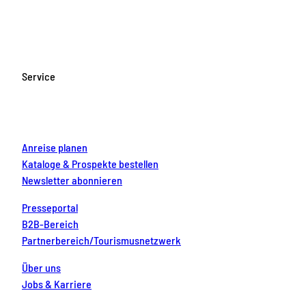
a
n
o
i
i
c
s
u
n
n
e
t
T
t
k
b
a
u
e
e
o
g
b
r
d
Service
o
r
e
e
i
k
a
s
n
m
t
Anreise planen
Kataloge & Prospekte bestellen
Newsletter abonnieren
Presseportal
B2B-Bereich
Partnerbereich/Tourismusnetzwerk
Über uns
Jobs & Karriere