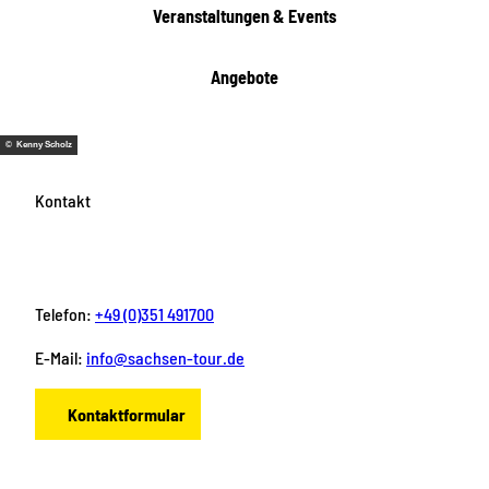
e
Veranstaltungen & Events
n
Angebote
© Kenny Scholz
Kontakt
Telefon:
+49 (0)351 491700
E-Mail:
info@sachsen-tour.de
Kontaktformular
F
I
Y
P
L