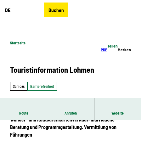
Z
DE
Buchen
u
Merkzettel
Suche
Menü
m
I
n
h
Startseite
Teilen
a
PDF
Merken
l
t
Touristinformation Lohmen
Schloss
Barrierefreiheit
Touristinformation mit Zimmervermittlung. Ansichts-,
Route
Anrufen
Website
Wander- und Radtourenkartenverkauf. Individuelle
Beratung und Programmgestaltung. Vermittlung von
Führungen