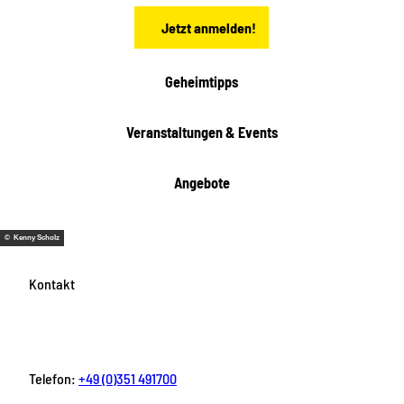
n
t
Jetzt anmelden!
e
h
e
i
Geheimtipps
t
e
Veranstaltungen & Events
n
Angebote
© Kenny Scholz
Kontakt
Telefon:
+49 (0)351 491700