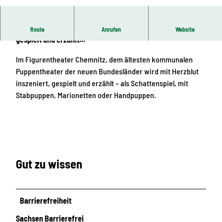
© CWE
Im Figurentheater Chemnitz wird mit Herzblut inszeniert,
Route
Anrufen
Website
gespielt und erzählt...
Im Figurentheater Chemnitz, dem ältesten kommunalen
Puppentheater der neuen Bundesländer wird mit Herzblut
inszeniert, gespielt und erzählt – als Schattenspiel, mit
Stabpuppen, Marionetten oder Handpuppen.
Gut zu wissen
Barrierefreiheit
Sachsen Barrierefrei