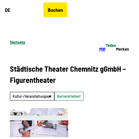
Z
DE
Buchen
u
Merkzettel
Suche
Menü
m
I
n
h
Startseite
Teilen
a
PDF
Merken
l
t
Städtische Theater Chemnitz gGmbH –
Figurentheater
Kultur-/Veranstaltungsort
Barrierefreiheit