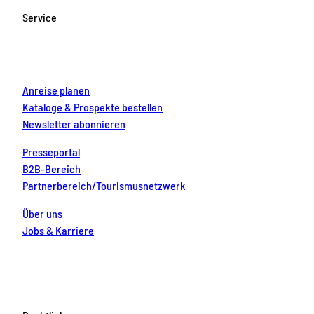
o
g
b
r
d
Service
o
r
e
e
i
k
a
s
n
m
t
Anreise planen
Kataloge & Prospekte bestellen
Newsletter abonnieren
Presseportal
B2B-Bereich
Partnerbereich/Tourismusnetzwerk
Über uns
Jobs & Karriere