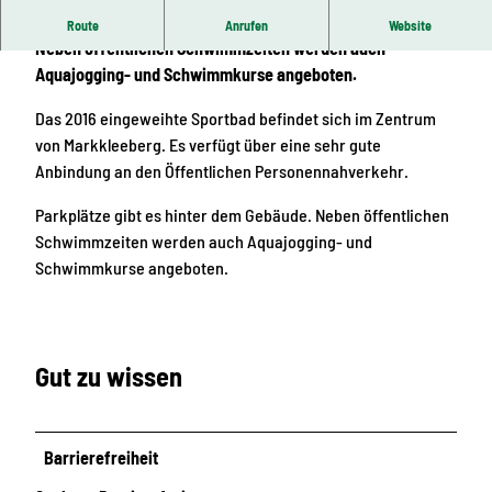
Das Sportbad befindet sich im Zentrum von Markkleeberg.
Route
Anrufen
Website
Neben öffentlichen Schwimmzeiten werden auch
Aquajogging- und Schwimmkurse angeboten.
Das 2016 eingeweihte Sportbad befindet sich im Zentrum
von Markkleeberg. Es verfügt über eine sehr gute
Anbindung an den Öffentlichen Personennahverkehr.
Parkplätze gibt es hinter dem Gebäude. Neben öffentlichen
Schwimmzeiten werden auch Aquajogging- und
Schwimmkurse angeboten.
Gut zu wissen
Barrierefreiheit