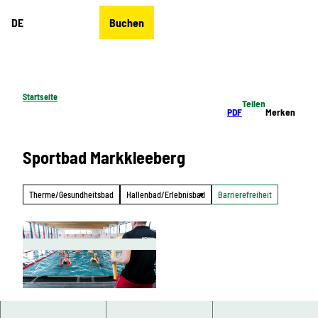
Z
DE
Buchen
u
Merkzettel
Suche
Menü
m
I
n
h
Startseite
Teilen
a
PDF
Merken
l
t
Sportbad Markkleeberg
Therme/Gesundheitsbad
Hallenbad/Erlebnisbad
Barrierefreiheit
© by Sebastian Brauner