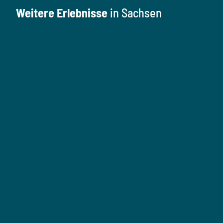
Weitere Erlebnisse
in Sachsen
K
u
l
M