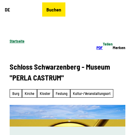
Z
DE
Buchen
u
Merkzettel
Suche
Menü
m
I
n
h
Startseite
Teilen
a
PDF
Merken
l
t
Schloss Schwarzenberg - Museum
"PERLA CASTRUM"
Burg
Kirche
Kloster
Festung
Kultur-/Veranstaltungsort