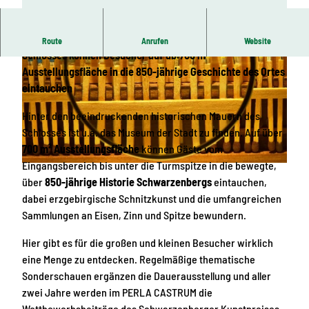
Hinter den historischen Mauern des Schwarzenberger
Route
Anrufen
Website
Schlosses können Besucher auf üb.700 m²
Ausstellungsfläche in die 850-jährige Geschichte des Ortes
eintauchen
Hinter den beeindruckenden historischen Mauern des
Schlosses ist u.a. das Museum der Stadt zu finden. Auf über
© Jürgen Leonhardt | KI-optimiert
700 m² Ausstellungsfläche
können Gäste vom
Eingangsbereich bis unter die Turmspitze in die bewegte,
© KI-optimiert
über
850-jährige Historie Schwarzenbergs
eintauchen,
dabei erzgebirgische Schnitzkunst und die umfangreichen
Sammlungen an Eisen, Zinn und Spitze bewundern.
Hier gibt es für die großen und kleinen Besucher wirklich
eine Menge zu entdecken. Regelmäßige thematische
Sonderschauen ergänzen die Dauerausstellung und aller
zwei Jahre werden im PERLA CASTRUM die
Wettbewerbsbeiträge des Schwarzenberger Kunstpreises